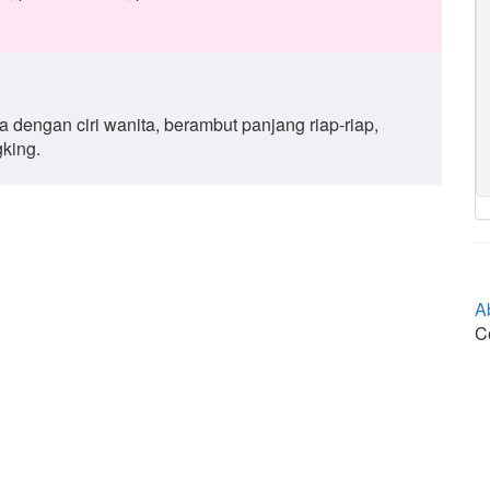
a dengan ciri wanita, berambut panjang riap-riap,
king.
A
C