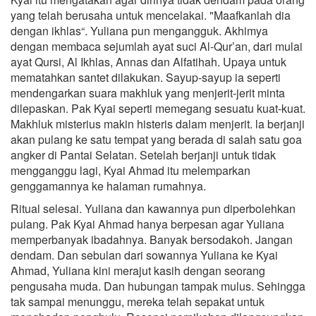
yang telah berusaha untuk mencelakai. "Maafkanlah dia
dengan ikhlas“. Yuliana pun mengangguk. Akhimya
dengan membaca sejumlah ayat suci Al-Qur’an, dari mulai
ayat Qursi, Al Ikhlas, Annas dan Alfatihah. Upaya untuk
mematahkan santet dilakukan. Sayup-sayup ia seperti
mendengarkan suara makhluk yang menjerit-jerit minta
dilepaskan. Pak Kyai seperti memegang sesuatu kuat-kuat.
Makhluk misterius makin histeris dalam menjerit. la berjanji
akan pulang ke satu tempat yang berada di salah satu goa
angker di Pantai Selatan. Setelah berjanji untuk tidak
mengganggu lagi, Kyai Ahmad itu melemparkan
genggamannya ke halaman rumahnya.
Ritual selesai. Yuliana dan kawannya pun diperbolehkan
pulang. Pak Kyai Ahmad hanya berpesan agar Yuliana
memperbanyak ibadahnya. Banyak bersodakoh. Jangan
dendam. Dan sebulan dari sowannya Yuliana ke Kyai
Ahmad, Yuliana kini merajut kasih dengan seorang
pengusaha muda. Dan hubungan tampak mulus. Sehingga
tak sampai menunggu, mereka telah sepakat untuk