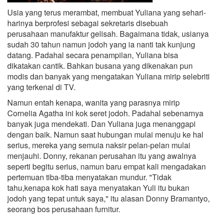
Usia yang terus merambat, membuat Yuliana yang sehari-
harinya berprofesi sebagai sekretaris disebuah
perusahaan manufaktur gelisah. Bagaimana tidak, usianya
sudah 30 tahun namun jodoh yang ia nanti tak kunjung
datang. Padahal secara penampilan, Yuliana bisa
dikatakan cantik. Bahkan busana yang dikenakan pun
modis dan banyak yang mengatakan Yuliana mirip selebriti
yang terkenal di TV.
Namun entah kenapa, wanita yang parasnya mirip
Cornelia Agatha ini kok seret jodoh. Padahal sebenarnya
banyak juga mendekati. Dan Yuliana juga menanggapi
dengan baik. Namun saat hubungan mulai menuju ke hal
serius, mereka yang semuia naksir pelan-pelan mulai
menjauhi. Donny, rekanan perusahan itu yang awalnya
seperti begitu serius, namun baru empat kali mengadakan
pertemuan tiba-tiba menyatakan mundur. "Tidak
tahu,kenapa kok hati saya menyatakan Yuli itu bukan
jodoh yang tepat untuk saya," itu alasan Donny Bramantyo,
seorang bos perusahaan furnitur.