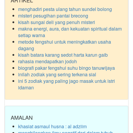
ARTIKEL
menghadiri pesta ulang tahun sundel bolong
misteri pesugihan pantai brecong
kisah sungai deli yang penuh misteri
makna energi, aura, dan kekuatan spiritual dalam
setiap warna
metode fengshui untuk meningkatkan usaha
dagang
kisah batara karang sedot harta karun gaib
rahasia mendapatkan jodoh
biografi pakar fengshui suhu bingo tanuwijaya
inilah zodiak yang sering terkena sial
ini 5 zodiak yang paling jago masak untuk istri
idaman
AMALAN
khasiat asmaul husna : al adziim
menghilangkan ilmu negatif dari dalam tubuh