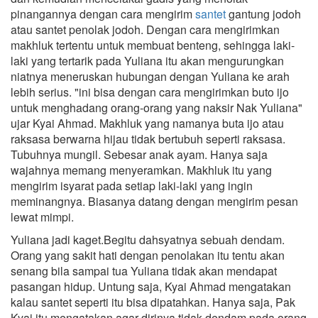
pinangannya dengan cara mengirim
santet
gantung jodoh
atau santet penolak jodoh. Dengan cara mengirimkan
makhluk tertentu untuk membuat benteng, sehingga laki-
laki yang tertarik pada Yuliana itu akan mengurungkan
niatnya meneruskan hubungan dengan Yuliana ke arah
lebih serius. "ini bisa dengan cara mengirimkan buto ijo
untuk menghadang orang-orang yang naksir Nak Yuliana"
ujar Kyai Ahmad. Makhluk yang namanya buta ijo atau
raksasa berwarna hijau tidak bertubuh seperti raksasa.
Tubuhnya mungil. Sebesar anak ayam. Hanya saja
wajahnya memang menyeramkan. Makhluk itu yang
mengirim isyarat pada setiap laki-laki yang ingin
meminangnya. Biasanya datang dengan mengirim pesan
lewat mimpi.
Yuliana jadi kaget.Begitu dahsyatnya sebuah dendam.
Orang yang sakit hati dengan penolakan itu tentu akan
senang bila sampai tua Yuliana tidak akan mendapat
pasangan hidup. Untung saja, Kyai Ahmad mengatakan
kalau santet seperti itu bisa dipatahkan. Hanya saja, Pak
Kyai itu mengatakan agar dirinya tidak dendam pada orang