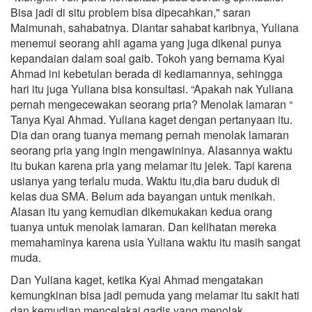
Bisa jadi di situ problem bisa dipecahkan," saran
Maimunah, sahabatnya. Diantar sahabat karibnya, Yuliana
menemui seorang ahli agama yang juga dikenal punya
kepandaian dalam soal gaib. Tokoh yang bernama Kyai
Ahmad ini kebetulan berada di kediamannya, sehingga
hari itu juga Yuliana bisa konsultasi. “Apakah nak Yuliana
pernah mengecewakan seorang pria? Menolak lamaran “
Tanya Kyai Ahmad. Yuliana kaget dengan pertanyaan itu.
Dia dan orang tuanya memang pernah menolak lamaran
seorang pria yang ingin mengawininya. Alasannya waktu
itu bukan karena pria yang melamar itu jelek. Tapi karena
usianya yang terlalu muda. Waktu itu,dia baru duduk di
kelas dua SMA. Belum ada bayangan untuk menikah.
Alasan itu yang kemudian dikemukakan kedua orang
tuanya untuk menolak lamaran. Dan kelihatan mereka
memahaminya karena usia Yuliana waktu itu masih sangat
muda.
Dan Yuliana kaget, ketika Kyai Ahmad mengatakan
kemungkinan bisa jadi pemuda yang melamar itu sakit hati
dan kemudian mencelakai gadis yang menolak