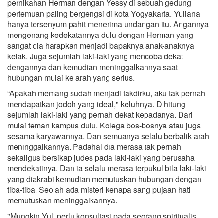
pernikahan Herman dengan Yessy di sebuah gedung
pertemuan paling bergengsi di kota Yogyakarta. Yuliana
hanya tersenyum pahit menerima undangan itu. Angannya
mengenang kedekatannya dulu dengan Herman yang
sangat dia harapkan menjadi bapaknya anak-anaknya
kelak. Juga sejumlah laki-laki yang mencoba dekat
dengannya dan kemudian meninggalkannya saat
hubungan mulai ke arah yang serius.
“Apakah memang sudah menjadi takdirku, aku tak pernah
mendapatkan jodoh yang ideal," keluhnya. Dihitung
sejumlah laki-laki yang pernah dekat kepadanya. Dari
mulai teman kampus dulu. Kolega bos-bosnya atau juga
sesama karyawannya. Dan semuanya selalu berbalik arah
meninggalkannya. Padahal dia merasa tak pernah
sekaligus bersikap judes pada laki-laki yang berusaha
mendekatinya. Dan ia selalu merasa terpukul bila laki-laki
yang diakrabi kemudian memutuskan hubungan dengan
tiba-tiba. Seolah ada misteri kenapa sang pujaan hati
memutuskan meninggalkannya.
"Mungkin Yuli perlu konsultasi pada seorang spiritualis.