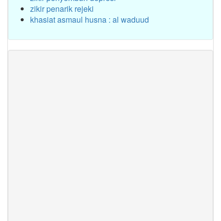
zikir penarik rejeki
khasiat asmaul husna : al waduud