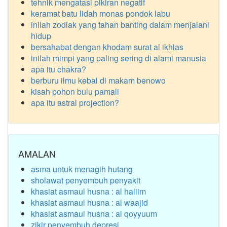
tehnik mengatasi pikiran negatif
keramat batu lidah monas pondok labu
inilah zodiak yang tahan banting dalam menjalani
hidup
bersahabat dengan khodam surat al ikhlas
inilah mimpi yang paling sering di alami manusia
apa itu chakra?
berburu ilmu kebal di makam benowo
kisah pohon bulu pamali
apa itu astral projection?
AMALAN
asma untuk menagih hutang
sholawat penyembuh penyakit
khasiat asmaul husna : al haliim
khasiat asmaul husna : al waajid
khasiat asmaul husna : al qoyyuum
zikir penyembuh depresi