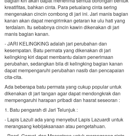
bagian kiri akan dapat menerima semua dorongan bentuk
kreatifitas, bahkan cinta. Para petualang cinta sering
mengenakan cincin combong di jari ini. Jari manis bagian
kanan akan dapat mengirimkan getaran ke ulu hati yang
terdalam. Itu sebabnya cincin kawin dikenakan di jari
manis bagian kanan.
- JARI KELINGKING adalah jari perubahan dan
kesempatan. Batu permata yang dikenakan di jari
kelingking kiri dapat membantu dalam penerimaan
perubahan, sedangkan bila di kelingking bagian kanan
dapat mempengaruhi perubahan nasib dan pencapaian
cita-cita.
Ada beberapa batu permata yang cukup popular untuk
dikenakan di jari tangan agar dapat mendongkrak dan
mempengaruhi harapan pribadi dan hasrat seseoran :
1. Batu pengarah di Jari Telunjuk :
- Lapis Lazuli ada yang menyebut Lapis Lazuardi untuk
merangsang kebijaksanaan atau pengetahuan.
- Pearl, Garnet, dan Moonstone untuk merangsang cinta