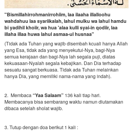
"Bismillahirrohmanirrohiim, laa ilaaha illalloohu
wahdahuu laa syariikalah, lahul mulku wa lahul hamdu
bi yadihil khoiir, wa hua 'alaa kulli syai-in qodiir, laa
illaha illaa huwa lahul asmaa-ul husnaa"
(Tidak ada Tuhan yang wajib disembah kcuali hanya Allah
yang Esa, tidak ada yang menyekutui-Nya, bagi-Nya
semua kerajaan dan bagi-Nya lah segala puji, diatas
kekuasaan-Nyalah segala kebajikan. Dan Dia terhadap
sesuatu sangat berkuasa. Tidak ada Tuhan melainkan
hanya Dia, yang memiliki nama-nama yang indah).
2. Membaca
“Yaa Salaam”
136 kali tiap hari.
Membacanya bisa sembarang waktu namun diutamakan
dibaca setelah sholat wajib.
3. Tutup dengan doa berikut 1 kali :