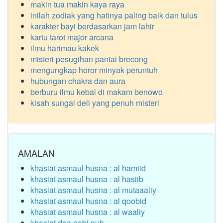
makin tua makin kaya raya
inilah zodiak yang hatinya paling baik dan tulus
karakter bayi berdasarkan jam lahir
kartu tarot major arcana
ilmu harimau kakek
misteri pesugihan pantai brecong
mengungkap horor minyak peruntuh
hubungan chakra dan aura
berburu ilmu kebal di makam benowo
kisah sungai deli yang penuh misteri
AMALAN
khasiat asmaul husna : al hamiid
khasiat asmaul husna : al hasiib
khasiat asmaul husna : al mutaaaliy
khasiat asmaul husna : al qoobid
khasiat asmaul husna : al waaliy
khasiat doa nabi nuh