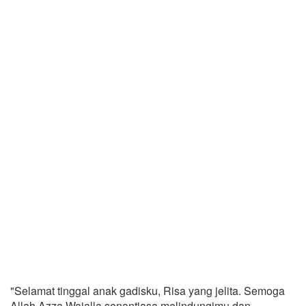
"Selamat tinggal anak gadisku, Risa yang jelita. Semoga
Allah Azza Wajalla senantiasa melindungimu dan