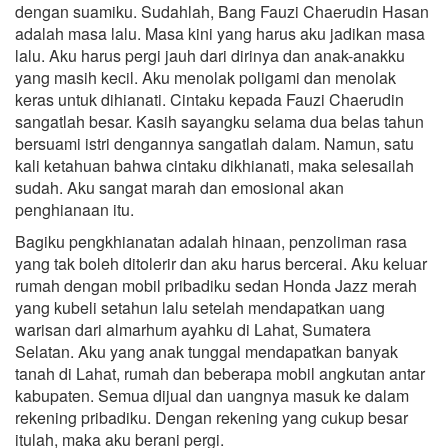
dengan suamiku. Sudahlah, Bang Fauzi Chaerudin Hasan
adalah masa lalu. Masa kini yang harus aku jadikan masa
lalu. Aku harus pergi jauh dari dirinya dan anak-anakku
yang masih kecil. Aku menolak poligami dan menolak
keras untuk dihianati. Cintaku kepada Fauzi Chaerudin
sangatlah besar. Kasih sayangku selama dua belas tahun
bersuami istri dengannya sangatlah dalam. Namun, satu
kali ketahuan bahwa cintaku dikhianati, maka selesailah
sudah. Aku sangat marah dan emosional akan
penghianaan itu.
Bagiku pengkhianatan adalah hinaan, penzoliman rasa
yang tak boleh ditolerir dan aku harus bercerai. Aku keluar
rumah dengan mobil pribadiku sedan Honda Jazz merah
yang kubeli setahun lalu setelah mendapatkan uang
warisan dari almarhum ayahku di Lahat, Sumatera
Selatan. Aku yang anak tunggal mendapatkan banyak
tanah di Lahat, rumah dan beberapa mobil angkutan antar
kabupaten. Semua dijual dan uangnya masuk ke dalam
rekening pribadiku. Dengan rekening yang cukup besar
itulah, maka aku berani pergi.