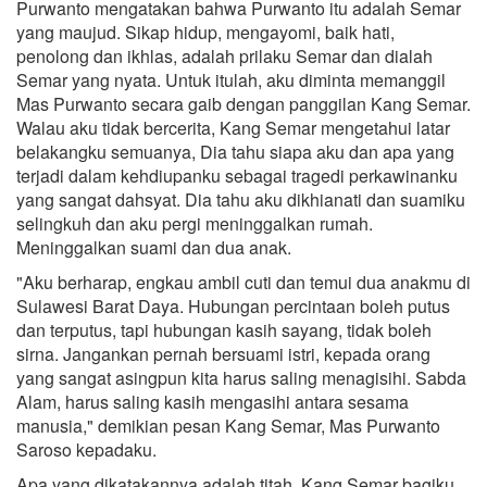
Purwanto mengatakan bahwa Purwanto itu adalah Semar
yang maujud. Sikap hidup, mengayomi, baik hati,
penolong dan ikhlas, adalah prilaku Semar dan dialah
Semar yang nyata. Untuk itulah, aku diminta memanggil
Mas Purwanto secara gaib dengan panggilan Kang Semar.
Walau aku tidak bercerita, Kang Semar mengetahui latar
belakangku semuanya, Dia tahu siapa aku dan apa yang
terjadi dalam kehdiupanku sebagai tragedi perkawinanku
yang sangat dahsyat. Dia tahu aku dikhianati dan suamiku
selingkuh dan aku pergi meninggalkan rumah.
Meninggalkan suami dan dua anak.
"Aku berharap, engkau ambil cuti dan temui dua anakmu di
Sulawesi Barat Daya. Hubungan percintaan boleh putus
dan terputus, tapi hubungan kasih sayang, tidak boleh
sirna. Jangankan pernah bersuami istri, kepada orang
yang sangat asingpun kita harus saling menagisihi. Sabda
Alam, harus saling kasih mengasihi antara sesama
manusia," demikian pesan Kang Semar, Mas Purwanto
Saroso kepadaku.
Apa yang dikatakannya adalah titah. Kang Semar bagiku