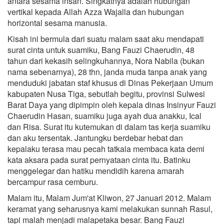
antara sesama insan. Singkatnya adalah hubungan
vertikal kepada Allah Azza Wajalla dan hubungan
horizontal sesama manusia.
Kisah ini bermula dari suatu malam saat aku mendapati
surat cinta untuk suamiku, Bang Fauzi Chaerudin, 48
tahun dari kekasih selingkuhannya, Nora Nabila (bukan
nama sebenarnya), 28 thn, janda muda tanpa anak yang
menduduki jabatan staf khusus di Dinas Pekerjaan Umum
kabupaten Nusa Tiga, sebutlah begitu, provinsi Sulwesi
Barat Daya yang dipimpin oleh kepala dinas Insinyur Fauzi
Chaerudin Hasan, suamiku juga ayah dua anakku, Ical
dan Risa. Surat itu kutemukan di dalam tas kerja suamiku
dan aku tersentak. Jantungku berdebar hebat dan
kepalaku terasa mau pecah tatkala membaca kata demi
kata aksara pada surat pernyataan cinta itu. Batinku
menggelegar dan hatiku mendidih karena amarah
bercampur rasa cemburu.
Malam itu, Malam Jum'at Kliwon, 27 Januari 2012. Malam
keramat yang seharusnya kami melakukan sunnah Rasul,
tapi malah menjadi malapetaka besar. Bang Fauzi