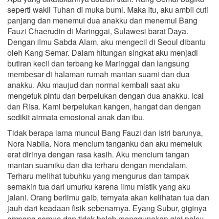
seperti wakil Tuhan di muka bumi. Maka itu, aku ambil cuti
panjang dan menemui dua anakku dan menemui Bang
Fauzi Chaerudin di Maringgai, Sulawesi barat Daya.
Dengan ilmu Sabda Alam, aku mengecil di Seoul dibantu
oleh Kang Semar. Dalam hitungan singkat aku menjadi
butiran kecil dan terbang ke Maringgai dan langsung
membesar di halaman rumah mantan suami dan dua
anakku. Aku maujud dan normal kembali saat aku
mengetuk pintu dan berpelukan dengan dua anakku. Ical
dan Risa. Kami berpelukan kangen, hangat dan dengan
sedikit airmata emosional anak dan ibu.
Tidak berapa lama muncul Bang Fauzi dan istri barunya,
Nora Nabila. Nora mencium tanganku dan aku memeluk
erat dirinya dengan rasa kasih. Aku mencium tangan
mantan suamiku dan dia terharu dengan mendalam.
Terharu melihat tubuhku yang mengurus dan tampak
semakin tua dari umurku karena ilmu mistik yang aku
jalani. Orang berlimu gaib, ternyata akan kelihatan tua dan
jauh dari keadaan fisik sebenarnya. Eyang Subur, giginya
ompong semua dan tidak boleh menggunakan gigi palsu.