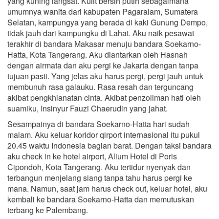
yang kuning langsat. Kulit bersih putih sebagaimana
umumnya wanita dari kabupaten Pagaralam, Sumatera
Selatan, kampungya yang berada di kaki Gunung Dempo,
tidak jauh dari kampungku di Lahat. Aku naik pesawat
terakhir di bandara Makasar menuju bandara Soekarno-
Hatta, Kota Tangerang. Aku diantarkan oleh Hasnah
dengan airmata dan aku pergi ke Jakarta dengan tanpa
tujuan pasti. Yang jelas aku harus pergi, pergi jauh untuk
membunuh rasa galauku. Rasa resah dan terguncang
akibat pengkhianatan cinta. Akibat penzoliman hati oleh
suamiku, Insinyur Fauzi Chaerudin yang jahat.
Sesampainya di bandara Soekarno-Hatta hari sudah
malam. Aku keluar koridor qirport internasional itu pukul
20.45 waktu Indonesia bagian barat. Dengan taksi bandara
aku check in ke hotel airport, Alium Hotel di Poris
Cipondoh, Kota Tangerang. Aku tertidur nyenyak dan
terbangun menjelang siang tanpa tahu harus pergi ke
mana. Namun, saat jam harus check out, keluar hotel, aku
kembali ke bandara Soekarno-Hatta dan memutuskan
terbang ke Palembang.