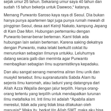
sejak umur 25 tahun. Sekarang umur saya 40 tahun dan
sudah 15 tahun bekerja untuk Daewoo," katanya.
Memang Purwanto Saroso kaya raya di Seoul. Dia bukan
hanya punya apartemen tapi juga punya rumah mewah di
pinggiran Seoul, desa asri Keinji Nakato, kampung Jepang
di Kam Dae Mon. Hubungan pertemanku dengan
Purwanto benar-benar berteman. Kami tidak ada
hubungan lain selain berteman. Karena saking dekatnya
dengan Purwanto, maka lelaki berkulit coklat itu
menurunkan sebagian ilmunya untukku. Leluhurnya
datang secara gaib dan meminta agar Purwanto
membagikan sebagian ilmu supramistiknya kepadaku.
Dan aku sangat senang menerima aliran ilmu unik dan
musykil tersebut. Ilmu supranaturalis Sabda Alam itu
sejenis ilmu karomah, atau laduni yang datangnya dari
Allah Azza Wajalla dengan jalur terpilih. Hanya orang-
orang tertentu yang terpilih untuk mendapatkan turunan
ilmu metafisika ini. Inti ilmu ini adalah "Apabila alam
merestui, tidak ada yang tidak bisa dilakukan oleh
manusia!" Maka itu, berkat ijin Allah SWT, maka aku bisa