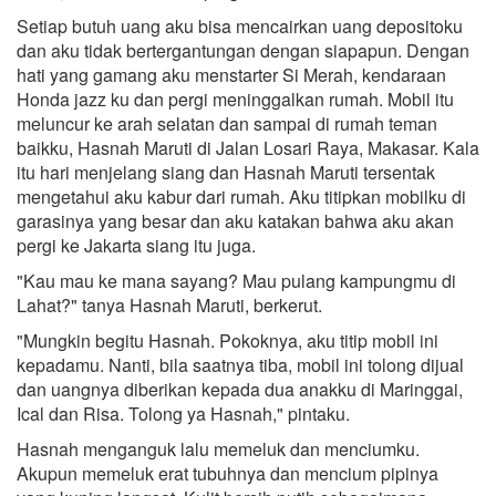
Setiap butuh uang aku bisa mencairkan uang depositoku
dan aku tidak bertergantungan dengan siapapun. Dengan
hati yang gamang aku menstarter Si Merah, kendaraan
Honda jazz ku dan pergi meninggalkan rumah. Mobil itu
meluncur ke arah selatan dan sampai di rumah teman
baikku, Hasnah Maruti di Jalan Losari Raya, Makasar. Kala
itu hari menjelang siang dan Hasnah Maruti tersentak
mengetahui aku kabur dari rumah. Aku titipkan mobilku di
garasinya yang besar dan aku katakan bahwa aku akan
pergi ke Jakarta siang itu juga.
"Kau mau ke mana sayang? Mau pulang kampungmu di
Lahat?" tanya Hasnah Maruti, berkerut.
"Mungkin begitu Hasnah. Pokoknya, aku titip mobil ini
kepadamu. Nanti, bila saatnya tiba, mobil ini tolong dijual
dan uangnya diberikan kepada dua anakku di Maringgai,
Ical dan Risa. Tolong ya Hasnah," pintaku.
Hasnah menganguk lalu memeluk dan menciumku.
Akupun memeluk erat tubuhnya dan mencium pipinya