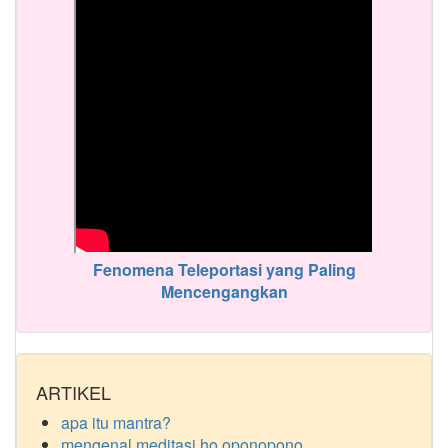
Fenomena Teleportasi yang Paling
Mencengangkan
ARTIKEL
apa itu mantra?
mengenal meditasi ho oponopono