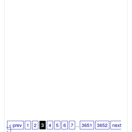
< prev
1
2
3
4
5
6
7
...
3651
3652
next
>