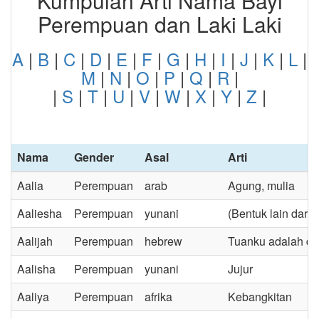
Kumpulan Arti Nama Bayi
Perempuan dan Laki Laki
A
|
B
|
C
|
D
|
E
|
F
|
G
|
H
|
I
|
J
|
K
|
L
|
M
|
N
|
O
|
P
|
Q
|
R
|
|
S
|
T
|
U
|
V
|
W
|
X
|
Y
|
Z
|
Nama
Gender
Asal
Arti
Aalia
Perempuan
arab
Agung, mulia
Aaliesha
Perempuan
yunani
(Bentuk lain dari 
Aalijah
Perempuan
hebrew
Tuanku adalah d
Aalisha
Perempuan
yunani
Jujur
Aaliya
Perempuan
afrika
Kebangkitan