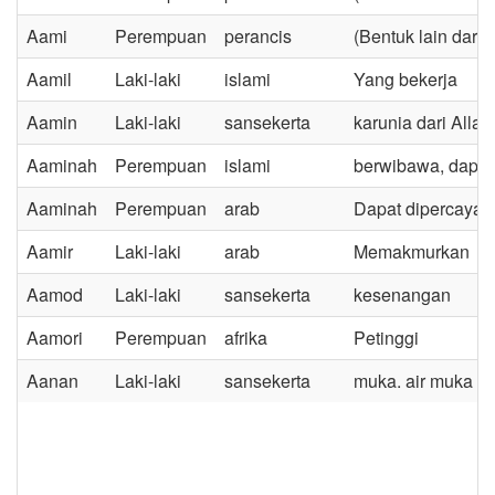
Aami
Perempuan
perancis
(Bentuk lain dari
Aamil
Laki-laki
islami
Yang bekerja
Aamin
Laki-laki
sansekerta
karunia dari Allah
Aaminah
Perempuan
islami
berwibawa, dapat
Aaminah
Perempuan
arab
Dapat dipercaya 
Aamir
Laki-laki
arab
Memakmurkan
Aamod
Laki-laki
sansekerta
kesenangan
Aamori
Perempuan
afrika
Petinggi
Aanan
Laki-laki
sansekerta
muka. air muka