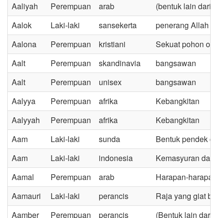
Aaliyah
Perempuan
arab
(bentuk lain dari
Aalok
Laki-laki
sansekerta
penerang Allah
Aalona
Perempuan
kristiani
Sekuat pohon oak 
Aalt
Perempuan
skandinavia
bangsawan
Aalt
Perempuan
unisex
bangsawan
Aalyya
Perempuan
afrika
Kebangkitan
Aalyyah
Perempuan
afrika
Kebangkitan
Aam
Laki-laki
sunda
Bentuk pendek da
Aam
Laki-laki
indonesia
Kemasyuran dan 
Aamal
Perempuan
arab
Harapan-harapan
Aamauri
Laki-laki
perancis
Raja yang giat be
Aamber
Perempuan
perancis
(Bentuk lain dari