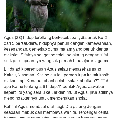
Agus (23) hidup terbilang berkecukupan, dia anak Ke-2
dari 3 bersaudara, hidupnya penuh dengan kemewahaan,
kesenangan, gemerlap dunia malam yang penuh dengan
maksiat. Sifatnya sangat bertolak belakang dengan sifat
adik perempuannya yang tak pernah lupa ajaran agama.
Linda adik perempuan Agus selau menasehati sang
Kakak, "Jasmani Kita selalu tak pernah lupa kakak kasih
makan, tapi Kenapa rohani selalu kakak abaikan?". "Tahu
apa Kamu tentang arti hidup?!" bentak Agus. Jawaban
seperti itu yang selalu keluar dari mulut Agus, jiKa adiknya
mengingatkannya untuk mengerjakan sholat.
Kali ini Agus membuat ulah lagi. Dia pulang dengan
keadaan mabuk dan membawa wanita. Terdengar cerita
bahwa wanita yang dibawanya itu sering berganti-ganti.