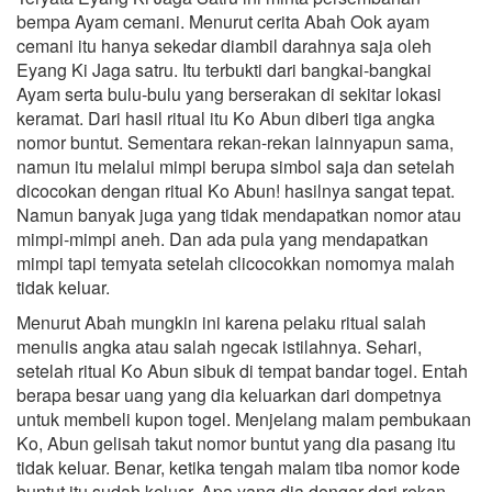
bempa Ayam cemani. Menurut cerita Abah Ook ayam
cemani itu hanya sekedar diambil darahnya saja oleh
Eyang Ki Jaga satru. Itu terbukti dari bangkai-bangkai
Ayam serta bulu-bulu yang berserakan di sekitar lokasi
keramat. Dari hasil ritual itu Ko Abun diberi tiga angka
nomor buntut. Sementara rekan-rekan lainnyapun sama,
namun itu melalui mimpi berupa simbol saja dan setelah
dicocokan dengan ritual Ko Abun! hasilnya sangat tepat.
Namun banyak juga yang tidak mendapatkan nomor atau
mimpi-mimpi aneh. Dan ada pula yang mendapatkan
mimpi tapi temyata setelah clicocokkan nomomya malah
tidak keluar.
Menurut Abah mungkin ini karena pelaku ritual salah
menulis angka atau salah ngecak istilahnya. Sehari,
setelah ritual Ko Abun sibuk di tempat bandar togel. Entah
berapa besar uang yang dia keluarkan dari dompetnya
untuk membeli kupon togel. Menjelang malam pembukaan
Ko, Abun gelisah takut nomor buntut yang dia pasang itu
tidak keluar. Benar, ketika tengah malam tiba nomor kode
buntut itu sudah keluar. Apa yang dia dengar dari rekan-