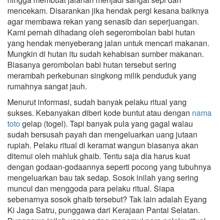
mencekam. Disarankan jika hendak pergi kesana baiknya
agar membawa rekan yang senasib dan seperjuangan.
Kami pernah dihadang oleh segerombolan babi hutan
yang hendak menyeberang jalan untuk mencari makanan.
Mungkin di hutan itu sudah kehabisan sumber makanan.
Biasanya gerombolan babi hutan tersebut sering
merambah perkebunan singkong milik penduduk yang
rumahnya sangat jauh.
Menurut informasi, sudah banyak pelaku ritual yang
sukses. Kebanyakan diberi kode buntut atau dengan
nama
toto
gelap (togel). Tapi banyak pula yang gagal walau
sudah bersusah payah dan mengeluarkan uang jutaan
rupiah. Pelaku ritual di keramat wangun biasanya akan
ditemui oleh mahluk ghaib. Tentu saja dia harus kuat
dengan godaan-godaannya seperti pocong yang tubuhnya
mengeluarkan bau tak sedap. Sosok inilah yang sering
muncul dan menggoda para pelaku ritual. Siapa
sebenarnya sosok ghaib tersebut? Tak lain adalah Eyang
Ki Jaga Satru, punggawa dari Kerajaan Pantai Selatan.