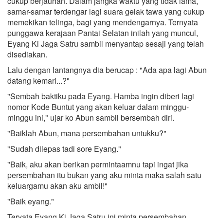
cukup berjauhan. Dalam jangka waktu yang tidak lama,
samar-samar terdengar lagi suara gelak tawa yang cukup
memekikan telinga, bagi yang mendengarnya. Ternyata
punggawa kerajaan Pantai Selatan inilah yang muncul,
Eyang Ki Jaga Satru sambil menyantap sesaji yang telah
disediakan.
Lalu dengan lantangnya dia berucap : "Ada apa lagi Abun
datang kemari...?"
"Sembah baktiku pada Eyang. Hamba ingin diberi lagi
nomor Kode Buntut yang akan keluar dalam minggu-
minggu ini," ujar ko Abun sambil bersembah diri.
"Baiklah Abun, mana persembahan untukku?"
"Sudah dilepas tadi sore Eyang."
"Baik, aku akan berikan permintaamnu tapi ingat jika
persembahan itu bukan yang aku minta maka salah satu
keluargamu akan aku ambil!"
"Baik eyang."
Teryata Eyang Ki Jaga Satru ini minta persembahan