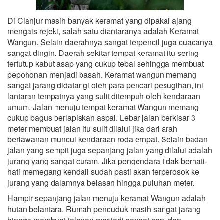
Di Cianjur masih banyak keramat yang dipakai ajang
mengais rejeki, salah satu diantaranya adalah Keramat
Wangun. Selain daerahnya sangat terpencil juga cuacanya
sangat dingin. Daerah sekitar tempat keramat itu sering
tertutup kabut asap yang cukup tebal sehingga membuat
pepohonan menjadi basah. Keramat wangun memang
sangat jarang didatangi oleh para pencari pesugihan, ini
lantaran tempatnya yang sulit ditempuh oleh kendaraan
umum. Jalan menuju tempat keramat Wangun memang
cukup bagus berlapiskan aspal. Lebar jalan berkisar 3
meter membuat jalan itu sulit dilalui jika dari arah
berlawanan muncul kendaraan roda ernpat. Selain badan
jalan yang sempit juga sepanjang jalan yang dilalui adalah
jurang yang sangat curam. Jika pengendara tidak berhati-
hati memegang kendali sudah pasti akan terperosok ke
jurang yang dalamnya belasan hingga puluhan meter.
Hampir sepanjang jalan menuju keramat Wangun adalah
hutan belantara. Rumah penduduk masih sangat jarang
hingga membuat jalanan menjadi sangat sepi dan