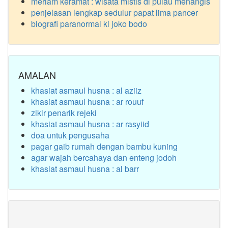
meriam keramat : wisata mistis di pulau menangis
penjelasan lengkap sedulur papat lima pancer
biografi paranormal ki joko bodo
AMALAN
khasiat asmaul husna : al aziiz
khasiat asmaul husna : ar rouuf
zikir penarik rejeki
khasiat asmaul husna : ar rasyiid
doa untuk pengusaha
pagar gaib rumah dengan bambu kuning
agar wajah bercahaya dan enteng jodoh
khasiat asmaul husna : al barr