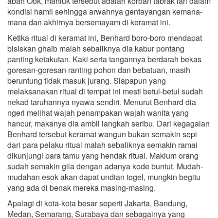
abah Ook, mahluk tersebut adalah korban tabrak lari dalam
kondisi hamil sehingga arwahnya gentayangan kemana-
mana dan akhirnya bersemayam di keramat ini.
Ketika ritual di keramat ini, Benhard boro-boro mendapat
bisiskan ghaib malah sebaliknya dia kabur pontang
panting ketakutan. Kaki serta tangannya berdarah bekas
goresan-goresan ranting pohon dan bebatuan, masih
beruntung tidak masuk jurang. Siapapun yang
melaksanakan ritual di tempat ini mesti betul-betul sudah
nekad taruhannya nyawa sendiri. Menurut Benhard dia
ngeri melihat wajah penampakan wajah wanita yang
hancur, makanya dia ambil langkah seribu. Dari kegagalan
Benhard tersebut keramat wangun bukan semakin sepi
dari para pelaku ritual malah sebaliknya semakin ramai
dikunjungi para tamu yang hendak ritual. Maklum orang
sudah semakin gila dengan adanya kode buntut. Mudah-
mudahan esok akan dapat undian togel, mungkin begitu
yang ada di benak mereka masing-masing.
Apalagi di kota-kota besar seperti Jakarta, Bandung,
Medan, Semarang, Surabaya dan sebagainya yang