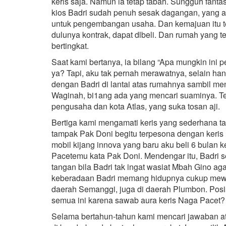
keris saja. Namun ia tetap tabah. Sungguh fanta
kios Badri sudah penuh sesak dagangan, yang aw
untuk pengembangan usaha. Dan kemajuan itu te
dulunya kontrak, dapat dlbeli. Dan rumah yang 
bertingkat.
Saat kami bertanya, ia bilang “Apa mungkin ini
ya? Tapi, aku tak pernah merawatnya, selain ha
dengan Badri di lantai atas rumahnya sambil meng
Waginah, bi1ang ada yang mencari suaminya. Te
pengusaha dan kota Atlas, yang suka tosan aji.
Bertiga kami mengamati keris yang sederhana tap
tampak Pak Doni begitu terpesona dengan keris 
mobil kijang innova yang baru aku beli 6 bulan 
Pacetemu kata Pak Doni. Mendengar itu, Badri se
tangan bila Badri tak ingat wasiat Mbah Gino ag
keberadaan Badri memang hidupnya cukup mewah
daerah Semanggi, juga di daerah Plumbon. Posi
semua ini karena sawab aura keris Naga Pacet?
Selama bertahun-tahun kami mencari jawaban at