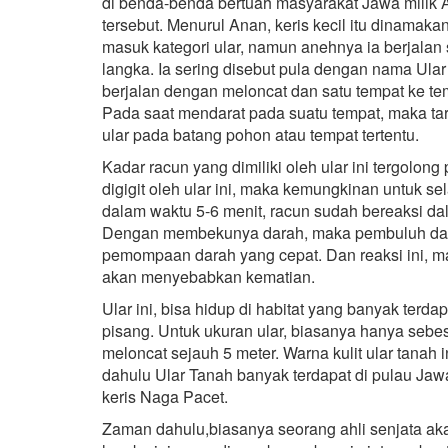
di benda-benda bertuah masyarakat Jawa milik 
tersebut. Menurul Anan, keris kecil itu dinamak
masuk kategori ular, namun anehnya ia berjalan 
langka. Ia sering disebut pula dengan nama Ular 
berjalan dengan meloncat dan satu tempat ke t
Pada saat mendarat pada suatu tempat, maka tar
ular pada batang pohon atau tempat tertentu.
Kadar racun yang dimiliki oleh ular ini tergolon
digigit oleh ular ini, maka kemungkinan untuk se
dalam waktu 5-6 menit, racun sudah bereaksi 
Dengan membekunya darah, maka pembuluh dara
pemompaan darah yang cepat. Dan reaksi ini, m
akan menyebabkan kematian.
Ular ini, bisa hidup di habitat yang banyak terd
pisang. Untuk ukuran ular, biasanya hanya sebes
meloncat sejauh 5 meter. Warna kulit ular tanah
dahulu Ular Tanah banyak terdapat di pulau Ja
keris Naga Pacet.
Zaman dahulu,biasanya seorang ahli senjata ak