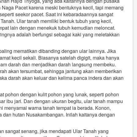
Anan Hajid Triyoga, yang ada kaitannya dengan pusaka
an Naga Pacet karena meski bentuknya kecil, tapi memang
seperti seekor pacet. Saat ini kebaradaannya sangat
Tanah. Ular tanah memiliki bentuk tubuh yang kecil,
empat lain dengan menekuk tubuh kemudian meloncat.
ingnya adalah berfungsi sebagai kaki yang meletakkan
g paling mematikan dibanding dengan ular lainnya. Jika
lamat kecil sekali. Biasanya satelah digigit, maka hanya
dalam darah dan menjadikan darah langsung membeku.
h akan tersumbat, sehingga jantung akan memberikan
aka darah akan keluar dan kelima panca indera dan akan
apat pohon dengan kulit pohon yang lunak, seperti pohon
ar ibu jari. Dan dengan ukuran begitu, ular tanah mampu
 ini menyamai warna tanah tempat ia berada. Konon,
wa dan hutan Nusakambangan. Inilah kaitanya dengan
an sangat senang, jika mendapati Ular Tanah yang