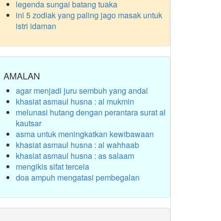
legenda sungai batang tuaka
ini 5 zodiak yang paling jago masak untuk
istri idaman
AMALAN
agar menjadi juru sembuh yang andal
khasiat asmaul husna : al mukmin
melunasi hutang dengan perantara surat al
kautsar
asma untuk meningkatkan kewibawaan
khasiat asmaul husna : al wahhaab
khasiat asmaul husna : as salaam
mengikis sifat tercela
doa ampuh mengatasi pembegalan