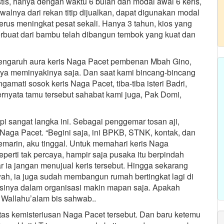
stis, hanya dengan waktu 6 bulan dan modal awal 6 keris,
alnya dari rekan titip dijualkan, dapat digunakan modal
rus meningkat pesat sekali. Hanya 3 tahun, kios yang
terbuat dari bambu telah dibangun tembok yang kuat dan
 pengaruh aura keris Naga Pacet pembenan Mbah Gino,
nya meminyakinya saja. Dan saat kami bincang-bincang
amati sosok keris Naga Pacet, tiba-tiba isteri Badri,
rnyata tamu tersebut sahabat kami juga, Pak Domi,
i sangat langka ini. Sebagai penggemar tosan aji,
Naga Pacet. “Begini saja, ini BPKB, STNK, kontak, dan
kemarin, aku tinggal. Untuk memahari keris Naga
perti tak percaya, hampir saja pusaka itu berpindah
ar ia jangan menujual keris tersebut. Hingga sekarang
, ia juga sudah membangun rumah bertingkat lagi di
sinya dalam organisasi makin mapan saja. Apakah
 Wallahu’alam bis sahwab..
as kemisteriusan Naga Pacet tersebut. Dan baru ketemu