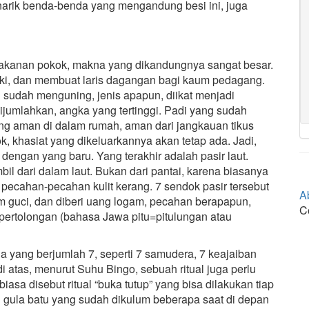
arik benda-benda yang mengandung besi ini, juga
makanan pokok, makna yang dikandungnya sangat besar.
i, dan membuat laris dagangan bagi kaum pedagang.
 sudah menguning, jenis apapun, diikat menjadi
ijumlahkan, angka yang tertinggi. Padi yang sudah
ang aman di dalam rumah, aman dari jangkauan tikus
, khasiat yang dikeluarkannya akan tetap ada. Jadi,
 dengan yang baru. Yang terakhir adalah pasir laut.
 dari dalam laut. Bukan dari pantai, karena biasanya
n pecahan-pecahan kulit kerang. 7 sendok pasir tersebut
A
guci, dan diberi uang logam, pecahan berapapun,
C
ertolongan (bahasa Jawa pitu=pitulungan atau
a yang berjumlah 7, seperti 7 samudera, 7 keajaiban
di atas, menurut Suhu Bingo, sebuah ritual juga perlu
iasa disebut ritual “buka tutup” yang bisa dilakukan tiap
 gula batu yang sudah dikulum beberapa saat di depan