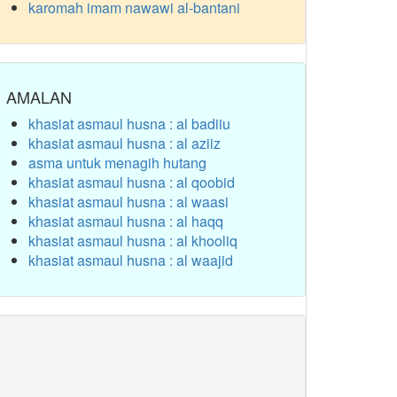
karomah imam nawawi al-bantani
AMALAN
khasiat asmaul husna : al badiiu
khasiat asmaul husna : al aziiz
asma untuk menagih hutang
khasiat asmaul husna : al qoobid
khasiat asmaul husna : al waasi
khasiat asmaul husna : al haqq
khasiat asmaul husna : al khooliq
khasiat asmaul husna : al waajid