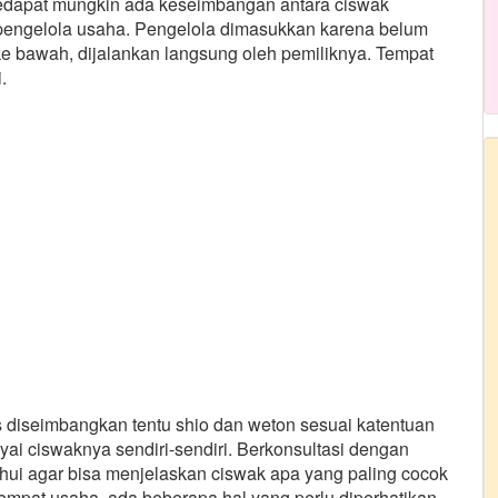
sedapat mungkin ada keseimbangan antara ciswak
 pengelola usaha. Pengelola dimasukkan karena belum
e bawah, dijalankan langsung oleh pemiliknya. Tempat
.
 diseimbangkan tentu shio dan weton sesuai katentuan
ai ciswaknya sendiri-sendiri. Berkonsultasi dengan
hui agar bisa menjelaskan ciswak apa yang paling cocok
empat usaha, ada beberapa hal yang perlu diperhatikan.