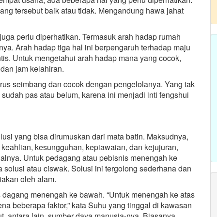
gang tersebut baik atau tidak. Mengandung hawa jahat
juga perlu diperhatikan. Termasuk arah hadap rumah
anya. Arah hadap tiga hal ini berpengaruh terhadap maju
ntis. Untuk mengetahui arah hadap mana yang cocok,
 dan jam kelahiran.
arus seimbang dan cocok dengan pengelolanya. Yang tak
 sudah pas atau belum, karena ini menjadi inti fengshui
usi yang bisa dirumuskan dari mata batin. Maksudnya,
da keahlian, kesungguhan, kepiawaian, dan kejujuran,
itualnya. Untuk pedagang atau pebisnis menengah ke
olusi atau ciswak. Solusi ini tergolong sederhana dan
iakan oleh alam.
snis dagang menengah ke bawah. “Untuk menengah ke atas
na beberapa faktor,” kata Suhu yang tinggal di kawasan
but, antara lain, sumber daya manusia-nya. Biasanya