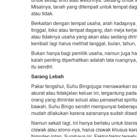
Misalnya, tanah yang ditempati untuk tempat da
atau tidak.
Berkaitan dengan tempat usaha, arah hadapnya 
tinggal, toko atau tempat dagang, dan meja kerj
atau tidaknya usaha yang akan atau sedang diri
kembali lagi harus melihat tanggal, bulan, tahun,
Bukan hanya bagi pemilik usaha, namun juga h
kalah penting diperhatikan adalah tata ruangnya,
itu sendiri.
Sarang Lebah
Pakar fengshui, Suhu Bingojuga menawarkan sol
akurat atau tidakjalan keluar ini, tergantung pa
orang yang dimintai solusi atau penasehat spir
bawah, Suhu Bingo sendiri mempunyai beberapa s
mudah dilakukan karena sarananya sudah dised
Namun sekali lagi, ini hanya berlaku untuk bi
ciswak atau srono-nya, harus ciswak khusus kare
Nginden lntan, Surabaya ini. Faktor-faktor terse