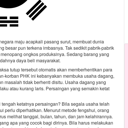
egara maju acapkali pasang surut, membuat dunia
g besar pun terkena imbasnya. Tak sedikit pabrik-pabrik
gi menopang ongkos produksinya. Sedang barang yang
ndahnya daya beli masyarakat.
paksa tutup tersebut otomatis akan memberhentikan para
ban-korban PHK ini kebanyakan membuka usaha dagang,
n masalah tidak berhenti disitu. Usaha dagang yang
 laku atau kurang laris. Persaingan yang semakin ketat
di tengah ketatnya persaingan? Bila segala usaha telah
shui perlu diperhatikan. Menurut metode fengshui, orang
s melihat tanggal, bulan, tahun, dan jam kelahirannya.
agang apa yang cocok bagi dirinya. Bila harus melakukan