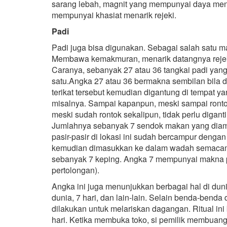
sarang lebah, magnit yang mempunyai daya men
mempunyai khasiat menarik rejeki.
Padi
Padi juga bisa digunakan. Sebagai salah satu 
Membawa kemakmuran, menarik datangnya rejek
Caranya, sebanyak 27 atau 36 tangkai padi yang
satu.Angka 27 atau 36 bermakna sembilan bila d
terikat tersebut kemudian digantung di tempat y
misalnya. Sampai kapanpun, meski sampai rontok
meski sudah rontok sekalipun, tidak perlu diganti
Jumlahnya sebanyak 7 sendok makan yang diambil
pasir-pasir di lokasi ini sudah bercampur denga
kemudian dimasukkan ke dalam wadah semacam 
sebanyak 7 keping. Angka 7 mempunyai makna p
pertolongan).
Angka ini juga menunjukkan berbagai hal di duni
dunia, 7 hari, dan lain-lain. Selain benda-benda 
dilakukan untuk melariskan dagangan. Ritual ini b
hari. Ketika membuka toko, si pemilik membuang