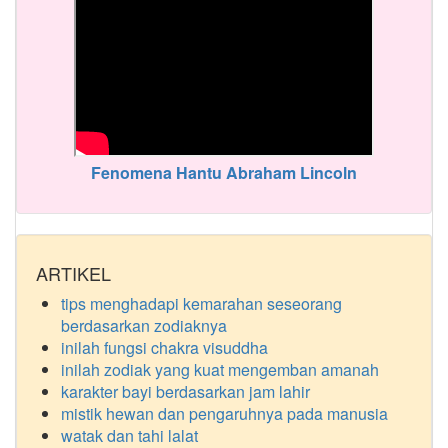
Fenomena Hantu Abraham Lincoln
ARTIKEL
tips menghadapi kemarahan seseorang
berdasarkan zodiaknya
inilah fungsi chakra visuddha
inilah zodiak yang kuat mengemban amanah
karakter bayi berdasarkan jam lahir
mistik hewan dan pengaruhnya pada manusia
watak dan tahi lalat