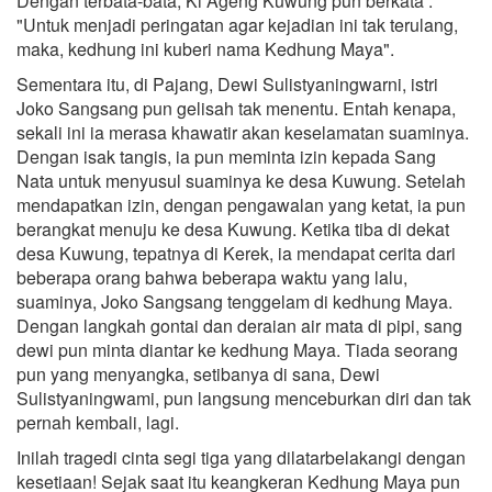
Dengan terbata-bata, Ki Ageng Kuwung pun berkata :
"Untuk menjadi peringatan agar kejadian ini tak terulang,
maka, kedhung ini kuberi nama Kedhung Maya".
Sementara itu, di Pajang, Dewi Sulistyaningwarni, istri
Joko Sangsang pun gelisah tak menentu. Entah kenapa,
sekali ini ia merasa khawatir akan keselamatan suaminya.
Dengan isak tangis, ia pun meminta izin kepada Sang
Nata untuk menyusul suaminya ke desa Kuwung. Setelah
mendapatkan izin, dengan pengawalan yang ketat, ia pun
berangkat menuju ke desa Kuwung. Ketika tiba di dekat
desa Kuwung, tepatnya di Kerek, ia mendapat cerita dari
beberapa orang bahwa beberapa waktu yang lalu,
suaminya, Joko Sangsang tenggelam di kedhung Maya.
Dengan langkah gontai dan deraian air mata di pipi, sang
dewi pun minta diantar ke kedhung Maya. Tiada seorang
pun yang menyangka, setibanya di sana, Dewi
Sulistyaningwami, pun langsung menceburkan diri dan tak
pernah kembali, lagi.
Inilah tragedi cinta segi tiga yang dilatarbelakangi dengan
kesetiaan! Sejak saat itu keangkeran Kedhung Maya pun