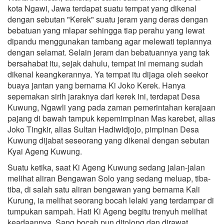
kota Ngawi, Jawa terdapat suatu tempat yang dikenal
dengan sebutan "Kerek" suatu jeram yang deras dengan
bebatuan yang mlapar sehingga tiap perahu yang lewat
dipandu menggunakan tambang agar melewati tepiannya
dengan selamat. Selain jeram dan bebatuannya yang tak
bersahabat itu, sejak dahulu, tempat ini memang sudah
dikenal keangkerannya. Ya tempat itu dijaga oleh seekor
buaya jantan yang bernama Ki Joko Kerek. Hanya
sepemakan sirih jaraknya dari kerek ini, terdapat Desa
Kuwung, Ngawli yang pada zaman pemerintahan kerajaan
pajang di bawah tampuk kepemimpinan Mas karebet, alias
Joko Tingkir, alias Sultan Hadiwidjojo, pimpinan Desa
Kuwung dijabat seseorang yang dikenal dengan sebutan
Kyai Ageng Kuwung.
Suatu ketika, saat Ki Ageng Kuwung sedang jalan-jalan
melihat aliran Bengawan Solo yang sedang meluap, tiba-
tiba, di salah satu aliran bengawan yang bernama Kali
Kurung, ia melihat seorang bocah lelaki yang terdampar di
tumpukan sampah. Hati Ki Ageng begitu trenyuh melihat
keadaannya. Sang bocah pun ditolong dan dirawat