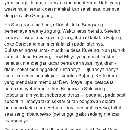
yang sangat tampan, ternyata membuat Sang Nata yang
waskitha ini tertarik dan menikahkan salah satu putrinya
dengan Joko Sangsang.
Ya Sang Nata mafhum, di tubuh Joko Sangsang
bersemayam wahyu agung. Waktu terus berlalu. Setelah
merasa cukup lama suwita (mengabdi) di ketaton Pajang,
Joko Sangsang pun,meminta izin pada isterinya,
Sulistyaningwai untuk mudik ke desa Kuwung. Nun jauh di
sana di Desa Kuwung, Dewi Maya yang sudah sekian
lama tak mendengar kabar berita dari suaminya, diam-
diam, nekat meninggalkan rumahnya. Tujuannya hanya
satu, menemui suaminya di keraton Pajang. Kerinduan
yang mendalam membuat Dewi Maya lupa, betapa ia
harus menyeberangi aliran Bengawan Solo yang
kebetulan airnya tak seberapa deras --- padahal, pada saat
seperti ini, masyarakat sekitar aliran bengawan didera
perasaan ketakutan. Betapa tidak, menurut mereka, inilah
saat sang mbahurekso (penunggu gaib) sedang mencari
mangsanya.
Dan benar ketika tiba di tengah sungai, kaki Dewi Maya