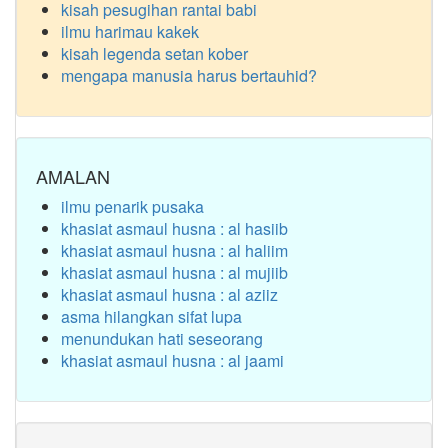
kisah pesugihan rantai babi
ilmu harimau kakek
kisah legenda setan kober
mengapa manusia harus bertauhid?
AMALAN
ilmu penarik pusaka
khasiat asmaul husna : al hasiib
khasiat asmaul husna : al haliim
khasiat asmaul husna : al mujiib
khasiat asmaul husna : al aziiz
asma hilangkan sifat lupa
menundukan hati seseorang
khasiat asmaul husna : al jaami