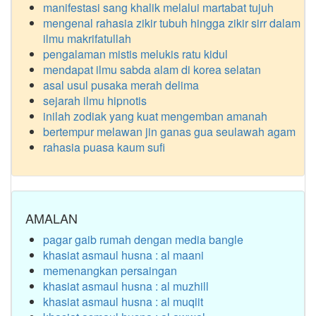
manifestasi sang khalik melalui martabat tujuh
mengenal rahasia zikir tubuh hingga zikir sirr dalam
ilmu makrifatullah
pengalaman mistis melukis ratu kidul
mendapat ilmu sabda alam di korea selatan
asal usul pusaka merah delima
sejarah ilmu hipnotis
inilah zodiak yang kuat mengemban amanah
bertempur melawan jin ganas gua seulawah agam
rahasia puasa kaum sufi
AMALAN
pagar gaib rumah dengan media bangle
khasiat asmaul husna : al maani
memenangkan persaingan
khasiat asmaul husna : al muzhill
khasiat asmaul husna : al muqiit