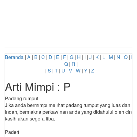
Beranda
|
A
|
B
|
C
|
D
|
E
|
F
|
G
|
H
|
I
|
J
|
K
|
L
|
M
|
N
|
O
|
P
|
Q
|
R
|
|
S
|
T
|
U
|
V
|
W
|
Y
|
Z
|
Arti Mimpi : P
Padang rumput
Jika anda bermimpi melihat padang rumput yang luas dan
indah, bermakna perkawinan anda yang didahului oleh cinta
kasih akan segera tiba.
Paderi