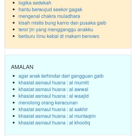
logika sedekah
hantu berwujud seekor gagak
mengenal chakra muladhara
kisah mistis bung karno dan pusaka gaib
teror jin yang mengganggu anakku
berburu ilmu kebal di makam benowo
AMALAN
agar anak terhindar dari gangguan gaib
khasiat asmaul husna : al mumiit
khasiat asmaul husna : al awwal
khasiat asmaul husna : al waajid
menolong orang keracunan
khasiat asmaul husna : al aakhir
khasiat asmaul husna : al muntaqim
khasiat asmaul husna : al khooliq