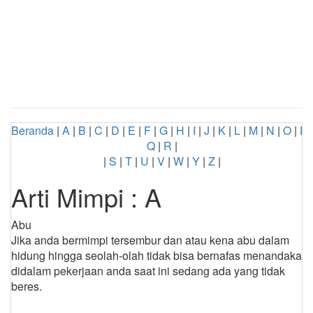
Beranda
|
A
|
B
|
C
|
D
|
E
|
F
|
G
|
H
|
I
|
J
|
K
|
L
|
M
|
N
|
O
|
P
|
Q
|
R
|
|
S
|
T
|
U
|
V
|
W
|
Y
|
Z
|
Arti Mimpi : A
Abu
Jika anda bermimpi tersembur dan atau kena abu dalam
hidung hingga seolah-olah tidak bisa bernafas menandakan
didalam pekerjaan anda saat ini sedang ada yang tidak
beres.