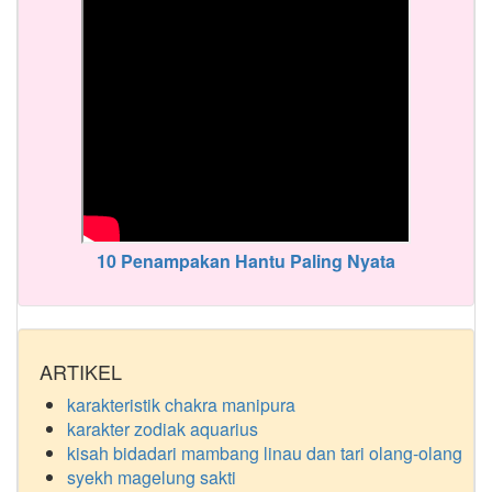
10 Penampakan Hantu Paling Nyata
ARTIKEL
karakteristik chakra manipura
karakter zodiak aquarius
kisah bidadari mambang linau dan tari olang-olang
syekh magelung sakti