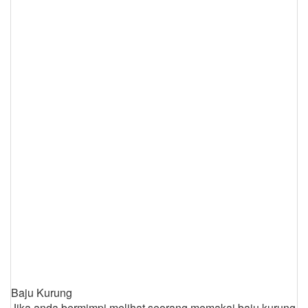
Baju Kurung
Jika anda bermimpi melihat seorang memakai baju kurung,