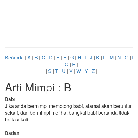
Beranda
|
A
|
B
|
C
|
D
|
E
|
F
|
G
|
H
|
I
|
J
|
K
|
L
|
M
|
N
|
O
|
P
|
Q
|
R
|
|
S
|
T
|
U
|
V
|
W
|
Y
|
Z
|
Arti Mimpi : B
Babi
Jika anda bermimpi memotong babi, alamat akan beruntung
sekali, dan bermimpi melihat bangkai babi bertanda tidak
baik sekali.
Badan