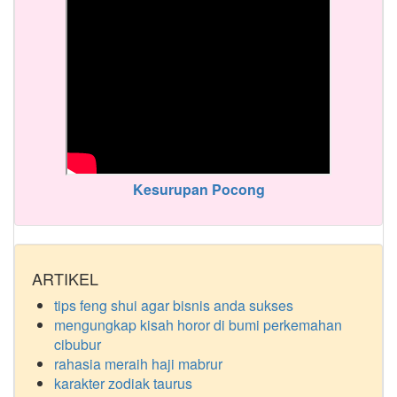
Kesurupan Pocong
ARTIKEL
tips feng shui agar bisnis anda sukses
mengungkap kisah horor di bumi perkemahan
cibubur
rahasia meraih haji mabrur
karakter zodiak taurus