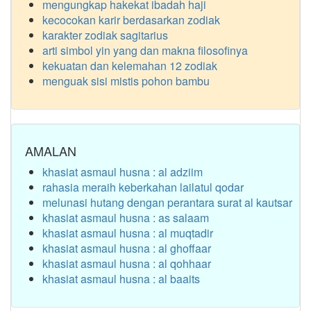
mengungkap hakekat ibadah haji
kecocokan karir berdasarkan zodiak
karakter zodiak sagitarius
arti simbol yin yang dan makna filosofinya
kekuatan dan kelemahan 12 zodiak
menguak sisi mistis pohon bambu
AMALAN
khasiat asmaul husna : al adziim
rahasia meraih keberkahan lailatul qodar
melunasi hutang dengan perantara surat al kautsar
khasiat asmaul husna : as salaam
khasiat asmaul husna : al muqtadir
khasiat asmaul husna : al ghoffaar
khasiat asmaul husna : al qohhaar
khasiat asmaul husna : al baaits