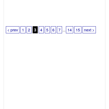
< prev
1
2
3
4
5
6
7
...
14
15
next >