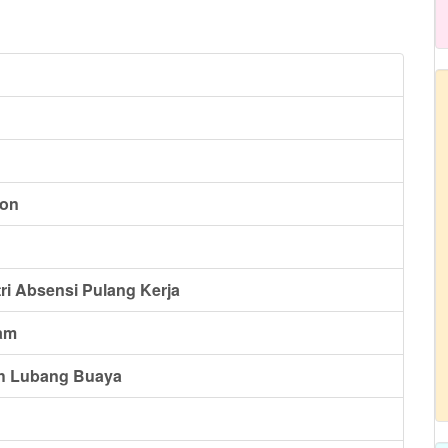
bon
ri Absensi Pulang Kerja
am
ah Lubang Buaya