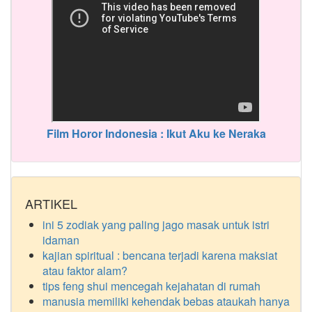
Film Horor Indonesia : Ikut Aku ke Neraka
ARTIKEL
ini 5 zodiak yang paling jago masak untuk istri
idaman
kajian spiritual : bencana terjadi karena maksiat
atau faktor alam?
tips feng shui mencegah kejahatan di rumah
manusia memiliki kehendak bebas ataukah hanya