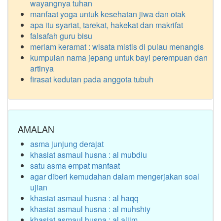
wayangnya tuhan
manfaat yoga untuk kesehatan jiwa dan otak
apa itu syariat, tarekat, hakekat dan makrifat
falsafah guru bisu
meriam keramat : wisata mistis di pulau menangis
kumpulan nama jepang untuk bayi perempuan dan
artinya
firasat kedutan pada anggota tubuh
AMALAN
asma junjung derajat
khasiat asmaul husna : al mubdiu
satu asma empat manfaat
agar diberi kemudahan dalam mengerjakan soal
ujian
khasiat asmaul husna : al haqq
khasiat asmaul husna : al muhshiy
khasiat asmaul husna : al aliim