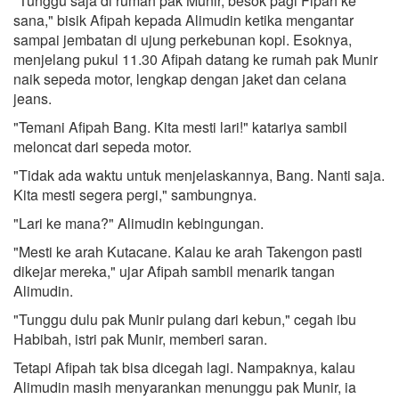
"Tunggu saja di rumah pak Munir, besok pagi Fipah ke
sana," bisik Afipah kepada Alimudin ketika mengantar
sampai jembatan di ujung perkebunan kopi. Esoknya,
menjelang pukul 11.30 Afipah datang ke rumah pak Munir
naik sepeda motor, lengkap dengan jaket dan celana
jeans.
"Temani Afipah Bang. Kita mesti lari!" katariya sambil
meloncat dari sepeda motor.
"Tidak ada waktu untuk menjelaskannya, Bang. Nanti saja.
Kita mesti segera pergi," sambungnya.
"Lari ke mana?" Alimudin kebingungan.
"Mesti ke arah Kutacane. Kalau ke arah Takengon pasti
dikejar mereka," ujar Afipah sambil menarik tangan
Alimudin.
"Tunggu dulu pak Munir pulang dari kebun," cegah ibu
Habibah, istri pak Munir, memberi saran.
Tetapi Afipah tak bisa dicegah lagi. Nampaknya, kalau
Alimudin masih menyarankan menunggu pak Munir, ia