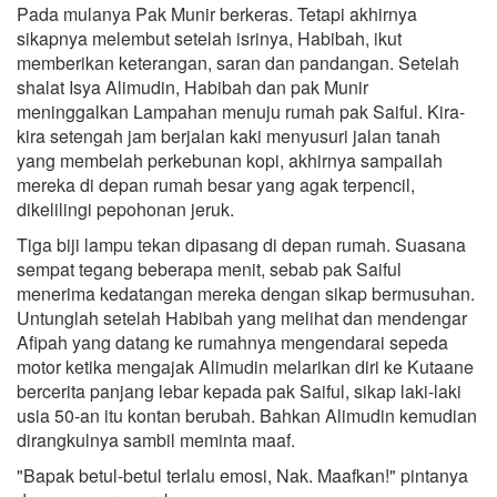
Pada mulanya Pak Munir berkeras. Tetapi akhirnya
sikapnya melembut setelah isrinya, Habibah, ikut
memberikan keterangan, saran dan pandangan. Setelah
shalat Isya Alimudin, Habibah dan pak Munir
meninggalkan Lampahan menuju rumah pak Saiful. Kira-
kira setengah jam berjalan kaki menyusuri jalan tanah
yang membelah perkebunan kopi, akhirnya sampailah
mereka di depan rumah besar yang agak terpencil,
dikelilingi pepohonan jeruk.
Tiga biji lampu tekan dipasang di depan rumah. Suasana
sempat tegang beberapa menit, sebab pak Saiful
menerima kedatangan mereka dengan sikap bermusuhan.
Untunglah setelah Habibah yang melihat dan mendengar
Afipah yang datang ke rumahnya mengendarai sepeda
motor ketika mengajak Alimudin melarikan diri ke Kutaane
bercerita panjang lebar kepada pak Saiful, sikap laki-laki
usia 50-an itu kontan berubah. Bahkan Alimudin kemudian
dirangkulnya sambil meminta maaf.
"Bapak betul-betul terlalu emosi, Nak. Maafkan!" pintanya