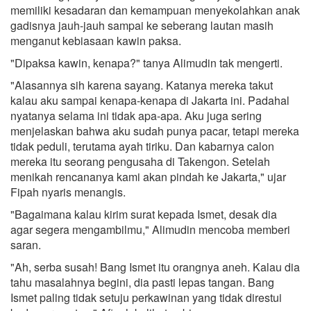
memiliki kesadaran dan kemampuan menyekolahkan anak
gadisnya jauh-jauh sampai ke seberang lautan masih
menganut kebiasaan kawin paksa.
"Dipaksa kawin, kenapa?" tanya Alimudin tak mengerti.
"Alasannya sih karena sayang. Katanya mereka takut
kalau aku sampai kenapa-kenapa di Jakarta ini. Padahal
nyatanya selama ini tidak apa-apa. Aku juga sering
menjelaskan bahwa aku sudah punya pacar, tetapi mereka
tidak peduli, terutama ayah tiriku. Dan kabarnya calon
mereka itu seorang pengusaha di Takengon. Setelah
menikah rencananya kami akan pindah ke Jakarta," ujar
Fipah nyaris menangis.
"Bagaimana kalau kirim surat kepada Ismet, desak dia
agar segera mengambilmu," Alimudin mencoba memberi
saran.
"Ah, serba susah! Bang Ismet itu orangnya aneh. Kalau dia
tahu masalahnya begini, dia pasti lepas tangan. Bang
Ismet paling tidak setuju perkawinan yang tidak direstui