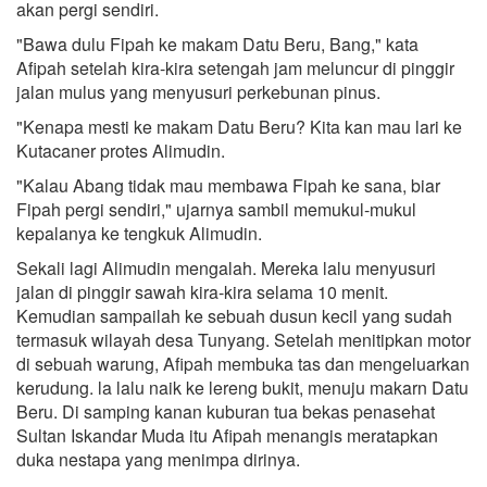
akan pergi sendiri.
"Bawa dulu Fipah ke makam Datu Beru, Bang," kata
Afipah setelah kira-kira setengah jam meluncur di pinggir
jalan mulus yang menyusuri perkebunan pinus.
"Kenapa mesti ke makam Datu Beru? Kita kan mau lari ke
Kutacaner protes Alimudin.
"Kalau Abang tidak mau membawa Fipah ke sana, biar
Fipah pergi sendiri," ujarnya sambil memukul-mukul
kepalanya ke tengkuk Alimudin.
Sekali lagi Alimudin mengalah. Mereka lalu menyusuri
jalan di pinggir sawah kira-kira selama 10 menit.
Kemudian sampailah ke sebuah dusun kecil yang sudah
termasuk wilayah desa Tunyang. Setelah menitipkan motor
di sebuah warung, Afipah membuka tas dan mengeluarkan
kerudung. la lalu naik ke lereng bukit, menuju makarn Datu
Beru. Di samping kanan kuburan tua bekas penasehat
Sultan Iskandar Muda itu Afipah menangis meratapkan
duka nestapa yang menimpa dirinya.