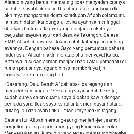
Alimudin yang berdiri mematung tidak menyadari pipinya
sudah dibasahi air mata. Di antara ratap tangisnya dia
akhirnya mengetahui derita kehidupan Afipah selama ini.
la masih dalam kandungan, ketika ayahnya meninggal
diterkam harimau. Ibunya yang menjanda akhirnya
berjualan sayur-mayur dari desa ke Takengon. Selesai
SMP, Afipah dibawa ke Jakarta oleh keluarga mendiang
ayahnya. Dengan bahasa Gayo yang bercampur bahasa
Indonesia, Afipah makin meratap pilu menyayat kalbu.
Katanya ia sudah pernah menjadi babu atau pembantu di
rumah pamannya, agar bibinya memberinya ijin
bersekolah kalau siang hari.
"Sekarang, Datu Beru!" Afipah tiba-tiba tegang dan
menadahkan tangan, "Sekarang saya sudah bekerja,
sudah punya calon suami, saya dipaksa kawin dengan
pemuda yang tidak saya kenal untuk membayar hutang-
hutang ibu dan ayah tiriku...." lanjutnya makin tegang.
Setelah itu, Afipah meraung-raung menjerit-jerit sambil
berguling-guling seperti orang yang kemasukan setan.
Menyaksikan itu, Alimudin yang tegak mematung tiba-tiba