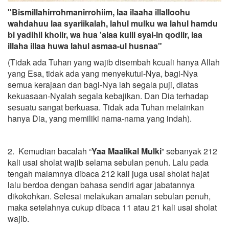
"Bismillahirrohmanirrohiim, laa ilaaha illalloohu
wahdahuu laa syariikalah, lahul mulku wa lahul hamdu
bi yadihil khoiir, wa hua 'alaa kulli syai-in qodiir, laa
illaha illaa huwa lahul asmaa-ul husnaa"
(Tidak ada Tuhan yang wajib disembah kcuali hanya Allah
yang Esa, tidak ada yang menyekutui-Nya, bagi-Nya
semua kerajaan dan bagi-Nya lah segala puji, diatas
kekuasaan-Nyalah segala kebajikan. Dan Dia terhadap
sesuatu sangat berkuasa. Tidak ada Tuhan melainkan
hanya Dia, yang memiliki nama-nama yang indah).
2. Kemudian bacalah “
Yaa Maalikal Mulki
” sebanyak 212
kali usai sholat wajib selama sebulan penuh. Lalu pada
tengah malamnya dibaca 212 kali juga usai sholat hajat
lalu berdoa dengan bahasa sendiri agar jabatannya
dikokohkan. Selesai melakukan amalan sebulan penuh,
maka setelahnya cukup dibaca 11 atau 21 kali usai sholat
wajib.