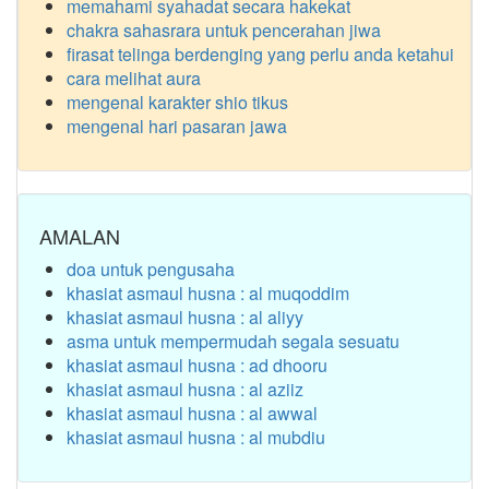
memahami syahadat secara hakekat
chakra sahasrara untuk pencerahan jiwa
firasat telinga berdenging yang perlu anda ketahui
cara melihat aura
mengenal karakter shio tikus
mengenal hari pasaran jawa
AMALAN
doa untuk pengusaha
khasiat asmaul husna : al muqoddim
khasiat asmaul husna : al aliyy
asma untuk mempermudah segala sesuatu
khasiat asmaul husna : ad dhooru
khasiat asmaul husna : al aziiz
khasiat asmaul husna : al awwal
khasiat asmaul husna : al mubdiu