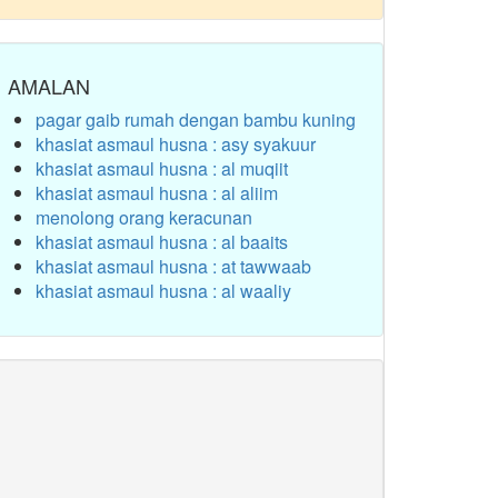
AMALAN
pagar gaib rumah dengan bambu kuning
khasiat asmaul husna : asy syakuur
khasiat asmaul husna : al muqiit
khasiat asmaul husna : al aliim
menolong orang keracunan
khasiat asmaul husna : al baaits
khasiat asmaul husna : at tawwaab
khasiat asmaul husna : al waaliy