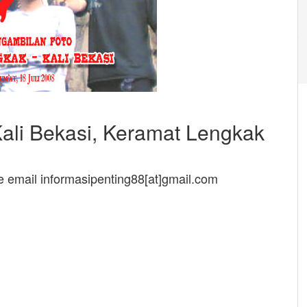
li Bekasi, Keramat Lengkak
ke email informasipenting88[at]gmail.com