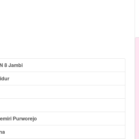
N 8 Jambi
idur
miri Purworejo
na