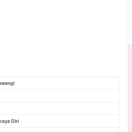
uwangi
caya Diri