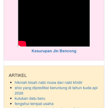
Kesurupan Jin Bencong
ARTIKEL
hikmah kisah nabi musa dan nabi khidir
shio yang diprediksi beruntung di tahun kuda api
2026
kutukan datu beru
fengshui tempat usaha