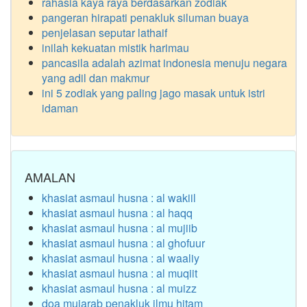
rahasia kaya raya berdasarkan zodiak
pangeran hirapati penakluk siluman buaya
penjelasan seputar lathaif
inilah kekuatan mistik harimau
pancasila adalah azimat indonesia menuju negara
yang adil dan makmur
ini 5 zodiak yang paling jago masak untuk istri
idaman
AMALAN
khasiat asmaul husna : al wakiil
khasiat asmaul husna : al haqq
khasiat asmaul husna : al mujiib
khasiat asmaul husna : al ghofuur
khasiat asmaul husna : al waaliy
khasiat asmaul husna : al muqiit
khasiat asmaul husna : al muizz
doa mujarab penakluk ilmu hitam