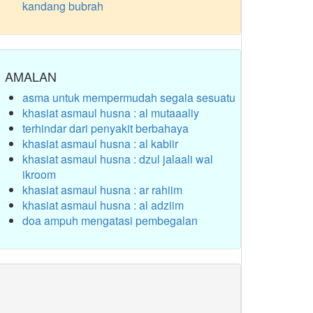
kandang bubrah
AMALAN
asma untuk mempermudah segala sesuatu
khasiat asmaul husna : al mutaaaliy
terhindar dari penyakit berbahaya
khasiat asmaul husna : al kabiir
khasiat asmaul husna : dzul jalaali wal
ikroom
khasiat asmaul husna : ar rahiim
khasiat asmaul husna : al adziim
doa ampuh mengatasi pembegalan