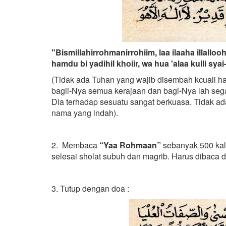
"Bismillahirrohmanirrohiim, laa ilaaha illallo
hamdu bi yadihil khoiir, wa hua 'alaa kulli syai
(Tidak ada Tuhan yang wajib disembah kcuali ha
bagii-Nya semua kerajaan dan bagi-Nya lah sega
Dia terhadap sesuatu sangat berkuasa. Tidak a
nama yang indah).
2. Membaca
“Yaa Rohmaan”
sebanyak 500 kali 
selesai sholat subuh dan magrib. Harus dibaca 
3. Tutup dengan doa :