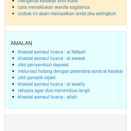
mengenal karakter shio kuda
cara menaklukan wanita sagitarius
zodiak ini akan memaafkan anda jika selingkuh
AMALAN
khasiat asmaul husna : al fattaah
khasiat asmaul husna : al awwal
zikir penyembuh depresi
melunasi hutang dengan perantara surat al kautsar
zikir penarik rejeki
khasiat asmaul husna : al waaliy
rahasia agar doa menembus langit
khasiat asmaul husna : allah