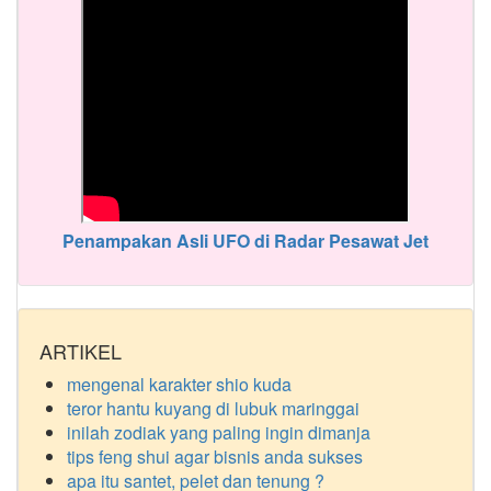
Penampakan Asli UFO di Radar Pesawat Jet
ARTIKEL
mengenal karakter shio kuda
teror hantu kuyang di lubuk maringgai
inilah zodiak yang paling ingin dimanja
tips feng shui agar bisnis anda sukses
apa itu santet, pelet dan tenung ?