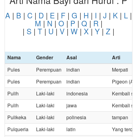
Arti Nama Bayi dari Huruf : P
A
|
B
|
C
|
D
|
E
|
F
|
G
|
H
|
I
|
J
|
K
|
L
|
M
|
N
|
O
|
P
|
Q
|
R
|
|
S
|
T
|
U
|
V
|
W
|
X
|
Y
|
Z
|
Nama
Gender
Asal
Arti
Pules
Perempuan
indian
Merpati
Pules
Perempuan
indian
Pigeon (Al
Pulih
Laki-laki
indonesia
Kembali s
Pulih
Laki-laki
jawa
Kembali se
Pulikeka
Laki-laki
polinesia
tampan
Pulqueria
Laki-laki
latin
Yang tercan