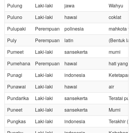
Pulung
Laki-laki
jawa
Wahyu
Puluno
Laki-laki
hawai
coklat
Pulupaki
Perempuan
polinesia
mahkota wa
Puly
Perempuan
latin
(Bentuk lai
Pumeet
Laki-laki
sansekerta
murni
Pumehana
Perempuan
hawai
hati yang 
Punagi
Laki-laki
indonesia
Ketetapan h
Punawai
Laki-laki
hawai
air
Pundarika
Laki-laki
sansekerta
Teratai puti
Puneet
Laki-laki
sansekerta
Murni
Pungkas
Laki-laki
indonesia
Terakhir (b
Pungky
Laki-laki
indonesia
Kebahagiaa