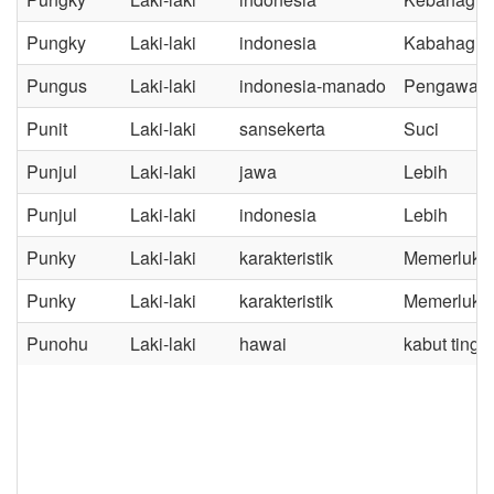
Pungky
Laki-laki
indonesia
Kabahagiaa
Pungus
Laki-laki
indonesia-manado
Pengawas
Punit
Laki-laki
sansekerta
Suci
Punjul
Laki-laki
jawa
Lebih
Punjul
Laki-laki
indonesia
Lebih
Punky
Laki-laki
karakteristik
Memerlukan 
Punky
Laki-laki
karakteristik
Memerlukan 
Punohu
Laki-laki
hawai
kabut tinggi