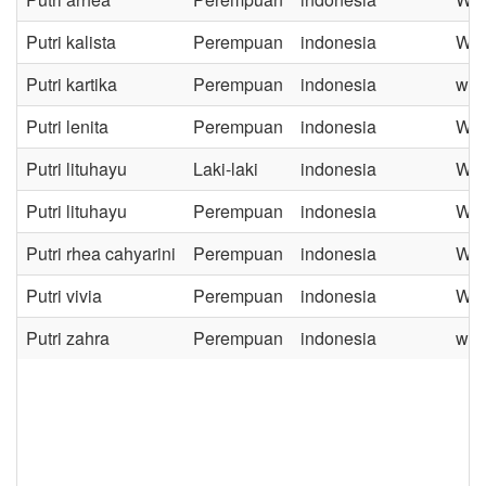
Putri kalista
Perempuan
indonesia
Wan
Putri kartika
Perempuan
indonesia
wan
Putri lenita
Perempuan
indonesia
Wan
Putri lituhayu
Laki-laki
indonesia
Wan
Putri lituhayu
Perempuan
indonesia
Wan
Putri rhea cahyarini
Perempuan
indonesia
Wan
Putri vivia
Perempuan
indonesia
Wan
Putri zahra
Perempuan
indonesia
wan