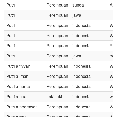
Putri
Perempuan
sunda
Ana
Putri
Perempuan
jawa
Per
Putri
Perempuan
indonesia
Wan
Putri
Perempuan
indonesia
Wan
Putri
Perempuan
indonesia
Per
Putri
Perempuan
jawa
per
Putri alfiyyah
Perempuan
indonesia
Wan
Putri aliman
Perempuan
indonesia
Wan
Putri amanta
Perempuan
indonesia
Wan
Putri ambar
Laki-laki
indonesia
wan
Putri ambarawati
Perempuan
indonesia
Wan
Putri arhea
Perempuan
indonesia
Wan