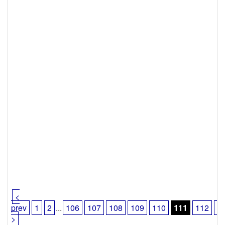
<
prev
1
2
...
106
107
108
109
110
111
112
ne
>