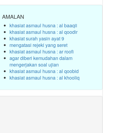
AMALAN
khasiat asmaul husna : al baaqii
khasiat asmaul husna : al qoodir
khasiat surah yasin ayat 9
mengatasi rejeki yang seret
khasiat asmaul husna : ar roofi
agar diberi kemudahan dalam
mengerjakan soal ujian
khasiat asmaul husna : al qoobid
khasiat asmaul husna : al khooliq