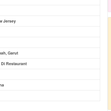
w Jersey
ah, Garut
Di Restaurant
na