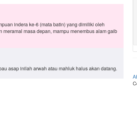
uan indera ke-6 (mata batin) yang dimiliki oleh
dan meramal masa depan, mampu menembus alam gaib
 bau asap inilah arwah atau mahluk halus akan datang.
A
C