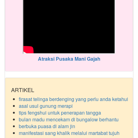
Atraksi Pusaka Mani Gajah
ARTIKEL
firasat telinga berdenging yang perlu anda ketahui
asal usul gunung merapi
tips fengshui untuk penerapan tangga
bulan madu mencekam di bungalow berhantu
berbuka puasa di alam jin
manifestasi sang khalik melalui martabat tujuh