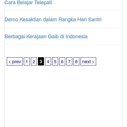
Cara Belajar Telepati
Demo Kesaktian dalam Rangka Hari Santri
Berbagai Kerajaan Gaib di Indonesia
< prev
1
2
3
4
5
6
7
8
next >