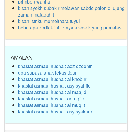
primbon wanita
kisah syekh subakir melawan sabdo palon di ujung
zaman majapahit
kisah istriku memelihara tuyul
beberapa zodiak ini ternyata sosok yang pemalas
AMALAN
khasiat asmaul husna : adz dzoohir
doa supaya anak lekas tidur
khasiat asmaul husna : al khobiir
khasiat asmaul husna : asy syahiid
khasiat asmaul husna : al maajid
khasiat asmaul husna : ar roqiib
khasiat asmaul husna : al muqiit
khasiat asmaul husna : asy syakuur