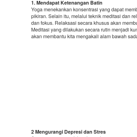
1. Mendapat Ketenangan Batin
Yoga menekankan konsentrasi yang dapat member
pikiran. Selain itu, melalui teknik meditasi dan 
dan fokus. Relaksasi secara khusus akan membua
Meditasi yang dilakukan secara rutin menjadi k
akan membantu kita mengakali alam bawah sadar,
2 Mengurangi Depresi dan Stres