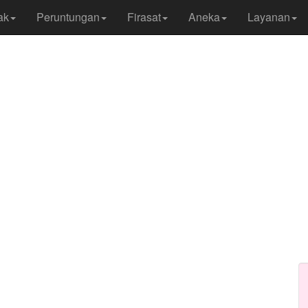
ak
Peruntungan
Firasat
Aneka
Layanan