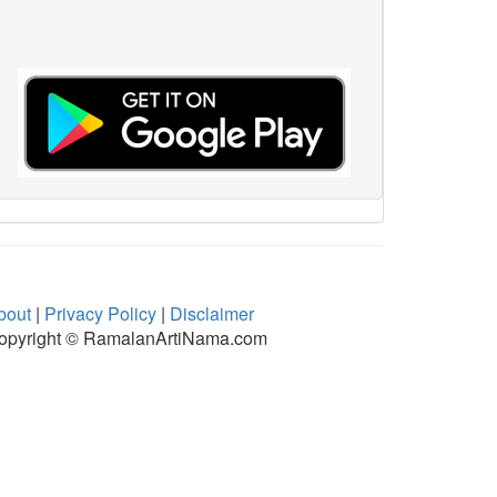
bout
|
Privacy Policy
|
Disclaimer
opyright © RamalanArtiNama.com