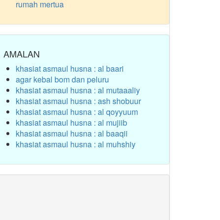
rumah mertua
AMALAN
khasiat asmaul husna : al baari
agar kebal bom dan peluru
khasiat asmaul husna : al mutaaaliy
khasiat asmaul husna : ash shobuur
khasiat asmaul husna : al qoyyuum
khasiat asmaul husna : al mujiib
khasiat asmaul husna : al baaqii
khasiat asmaul husna : al muhshiy