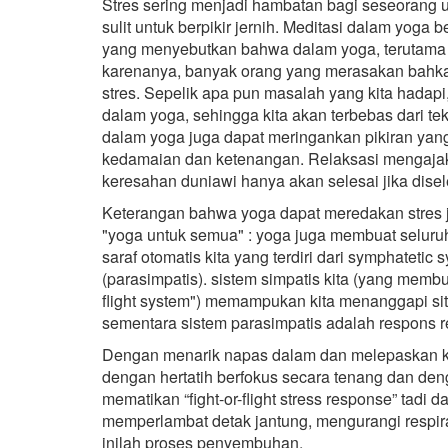
Stres sering menjadi hambatan bagi seseorang 
sulit untuk berpikir jernih. Meditasi dalam yoga
yang menyebutkan bahwa dalam yoga, terutama d
karenanya, banyak orang yang merasakan bahk
stres. Sepelik apa pun masalah yang kita hadap
dalam yoga, sehingga kita akan terbebas dari teka
dalam yoga juga dapat meringankan pikiran yang
kedamaian dan ketenangan. Relaksasi mengajak
keresahan duniawi hanya akan selesai jika disel
Keterangan bahwa yoga dapat meredakan stres 
"yoga untuk semua" : yoga juga membuat seluru
saraf otomatis kita yang terdiri dari symphateti
(parasimpatis). sistem simpatis kita (yang membua
flight system") memampukan kita menanggapi si
sementara sistem parasimpatis adalah respons re
Dengan menarik napas dalam dan melepaskan k
dengan hertatih berfokus secara tenang dan den
mematikan “fight-or-flight stress response” tadi 
memperlambat detak jantung, mengurangi respir
inilah proses penyembuhan.