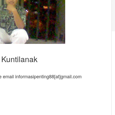
Kuntilanak
ke email informasipenting88[at]gmail.com