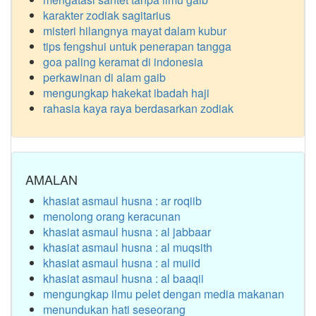
karakter zodiak sagitarius
misteri hilangnya mayat dalam kubur
tips fengshui untuk penerapan tangga
goa paling keramat di indonesia
perkawinan di alam gaib
mengungkap hakekat ibadah haji
rahasia kaya raya berdasarkan zodiak
AMALAN
khasiat asmaul husna : ar roqiib
menolong orang keracunan
khasiat asmaul husna : al jabbaar
khasiat asmaul husna : al muqsith
khasiat asmaul husna : al muiid
khasiat asmaul husna : al baaqii
mengungkap ilmu pelet dengan media makanan
menundukan hati seseorang