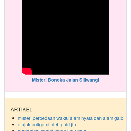
Misteri Boneka Jalan Siliwangi
ARTIKEL
misteri perbedaan waktu alam nyata dan alam gaib
diajak poligami oleh putri jin
mengatasi santet tanpa ilmu gaib