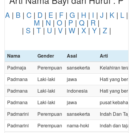
Arti Nama Bayi dari Huruf : P
A
|
B
|
C
|
D
|
E
|
F
|
G
|
H
|
I
|
J
|
K
|
L
|
M
|
N
|
O
|
P
|
Q
|
R
|
|
S
|
T
|
U
|
V
|
W
|
X
|
Y
|
Z
|
Nama
Gender
Asal
Arti
Padmaja
Perempuan
sansekerta
Kelahiran terata
Padmana
Laki-laki
jawa
Hati yang ber
Padmana
Laki-laki
indonesia
Hati yang ber
Padmana
Laki-laki
jawa
pusat kebahagi
Padmarini
Perempuan
sansekerta
Indah Dan Taj
Padmarini
Perempuan
nama-hoki
indah dan taja