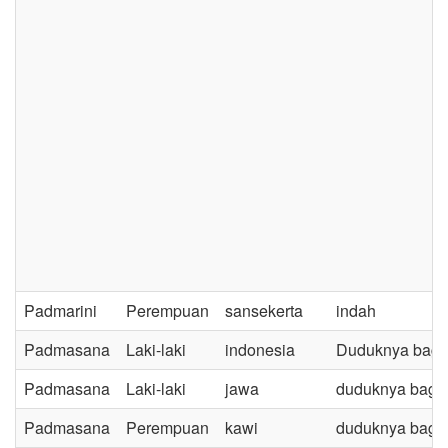
Padmarini
Perempuan
sansekerta
indah
Padmasana
Laki-laki
indonesia
Duduknya bagai
Padmasana
Laki-laki
jawa
duduknya bagai
Padmasana
Perempuan
kawi
duduknya bagai