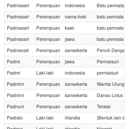
Padmasari
Perempuan
indonesia
Batu permata i
Padmasari
Perempuan
nama-hoki
batu permata i
Padmasari
Perempuan
kawi
batu permata y
Padmasari
Perempuan
jawa
batu permata i
Padmavati
Perempuan
sansekerta
Penuh Dengan 
Padmi
Perempuan
jawa
Permaisuri
Padmi
Laki-laki
indonesia
permaisuri
Padmini
Perempuan
sansekerta
Wanita Ulung
Padmini
Perempuan
sansekerta
Danau Lotus
Padnuni
Perempuan
sansekerta
Teratai
Padraic
Laki-laki
irlandia
(Bentuk lain d
Padraic
Laki-laki
irlandia
Ningrat