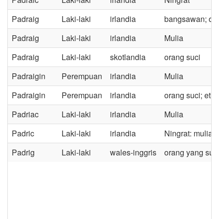
Padraig
Laki-laki
irlandia
bangsawan; dar
Padraig
Laki-laki
irlandia
Mulia
Padraig
Laki-laki
skotlandia
orang suci
Padraigin
Perempuan
irlandia
Mulia
Padraigin
Perempuan
irlandia
orang suci; et
Padriac
Laki-laki
irlandia
Mulia
Padric
Laki-laki
irlandia
Ningrat: mulia
Padrig
Laki-laki
wales-inggris
orang yang suc