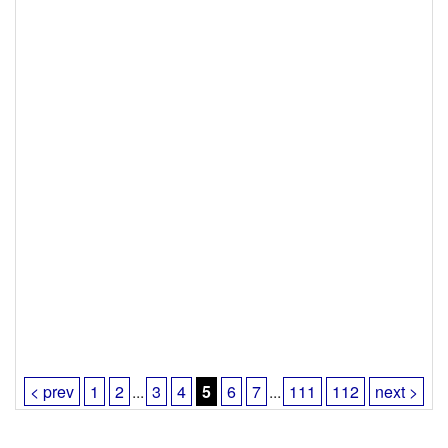
< prev
1
2
...
3
4
5
6
7
...
111
112
next >