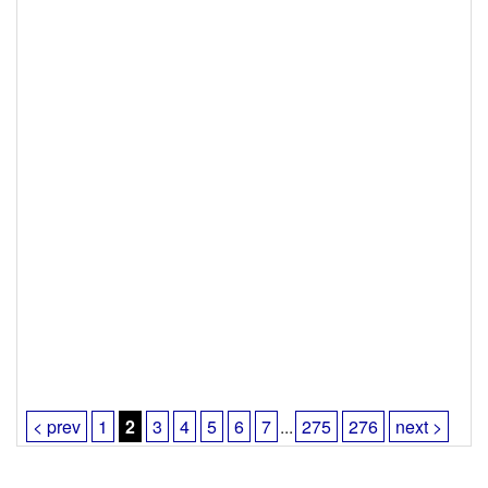
< prev
1
2
3
4
5
6
7
...
275
276
next >