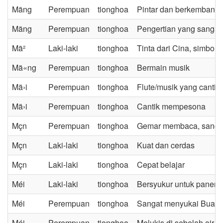
Mã­ng
Perempuan
tionghoa
Pintar dan berkembang
Mã­ng
Perempuan
tionghoa
Pengertian yang sangat 
Mã²
Laki-laki
tionghoa
Tinta dari Cina, simbol
Mä«ng
Perempuan
tionghoa
Bermain musik
Mä›i
Perempuan
tionghoa
Flute/musik yang cantik
Mä›i
Perempuan
tionghoa
Cantik mempesona
Mçn
Perempuan
tionghoa
Gemar membaca, sanga
Mçn
Laki-laki
tionghoa
Kuat dan cerdas
Mçn
Laki-laki
tionghoa
Cepat belajar
Méi
Laki-laki
tionghoa
Bersyukur untuk panen
Méi
Perempuan
tionghoa
Sangat menyukai Buah
Méi
Perempuan
tionghoa
Melukis di sebelah air,