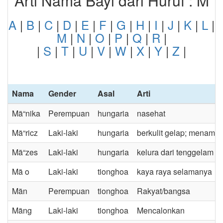
Arti Nama Bayi dari Huruf : M
A
|
B
|
C
|
D
|
E
|
F
|
G
|
H
|
I
|
J
|
K
|
L
|
M
|
N
|
O
|
P
|
Q
|
R
|
|
S
|
T
|
U
|
V
|
W
|
X
|
Y
|
Z
|
Nama
Gender
Asal
Arti
Mã“nika
Perempuan
hungaria
nasehat
Mã“ricz
Laki-laki
hungaria
berkulit gelap; menamb
Mã“zes
Laki-laki
hungaria
kelura dari tenggelam
Mã o
Laki-laki
tionghoa
kaya raya selamanya
Mã­n
Perempuan
tionghoa
Rakyat/bangsa
Mã­ng
Laki-laki
tionghoa
Mencalonkan