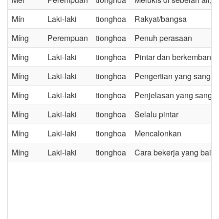
Mín
Laki-laki
tionghoa
Rakyat/bangsa
Míng
Perempuan
tionghoa
Penuh perasaan
Míng
Laki-laki
tionghoa
Pintar dan berkembang
Míng
Laki-laki
tionghoa
Pengertian yang sangat 
Míng
Laki-laki
tionghoa
Penjelasan yang sangat
Míng
Laki-laki
tionghoa
Selalu pintar
Míng
Laki-laki
tionghoa
Mencalonkan
Míng
Laki-laki
tionghoa
Cara bekerja yang baik