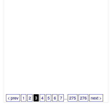
< prev
1
2
3
4
5
6
7
...
275
276
next >