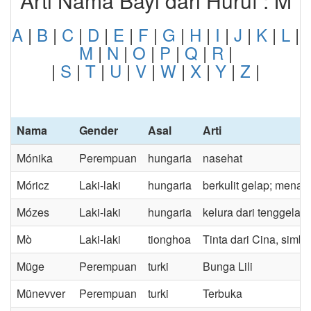
Arti Nama Bayi dari Huruf : M
A
|
B
|
C
|
D
|
E
|
F
|
G
|
H
|
I
|
J
|
K
|
L
|
M
|
N
|
O
|
P
|
Q
|
R
|
|
S
|
T
|
U
|
V
|
W
|
X
|
Y
|
Z
|
Nama
Gender
Asal
Arti
Mónika
Perempuan
hungaria
nasehat
Móricz
Laki-laki
hungaria
berkulit gelap; mena
Mózes
Laki-laki
hungaria
kelura dari tenggelam
Mò
Laki-laki
tionghoa
Tinta dari Cina, simb
Müge
Perempuan
turki
Bunga Lili
Münevver
Perempuan
turki
Terbuka