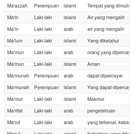
Ma'azzah
Perempuan
islami
Tempat yang dimulia
Ma'in
Laki-laki
islami
Air yang mengalir
Ma'in
Laki-laki
arab
air yang mengalir
Ma'lum
Laki-laki
islami
Yang diketahui
Ma'mun
Laki-laki
arab
orang yang dipercaya
Ma'mun
Laki-laki
islami
Aman
Ma'munah
Perempuan
arab
dapat dipercayai
Ma'munah
Perempuan
islami
Yang dapat dipercaya
Ma'mur
Laki-laki
islami
Makmur
Ma'rifat
Laki-laki
arab
pengetahuan
Ma'ruf
Laki-laki
arab
yang terkenal, kebaika
Ma'ruf
Laki-laki
islami
Kebaikan, yang diken