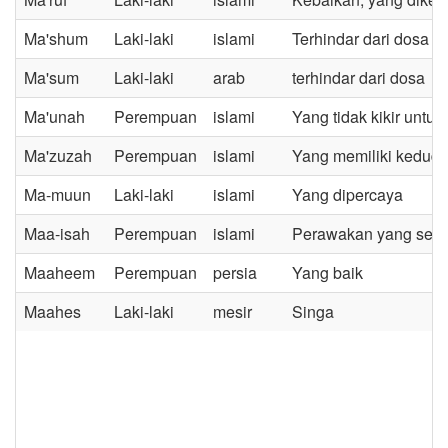
Ma'shum
Laki-laki
islami
Terhindar dari dosa
Ma'sum
Laki-laki
arab
terhindar dari dosa
Ma'unah
Perempuan
islami
Yang tidak kikir unt
Ma'zuzah
Perempuan
islami
Yang memiliki kedud
Ma-muun
Laki-laki
islami
Yang dipercaya
Maa-isah
Perempuan
islami
Perawakan yang sera
Maaheem
Perempuan
persia
Yang baik
Maahes
Laki-laki
mesir
Singa